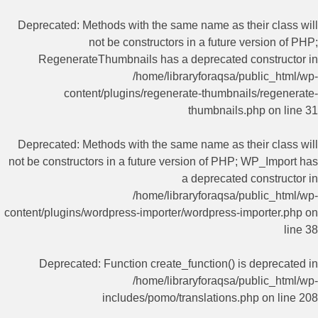
Deprecated
: Methods with the same name as their class will
not be constructors in a future version of PHP;
RegenerateThumbnails has a deprecated constructor in
/home/libraryforaqsa/public_html/wp-
content/plugins/regenerate-thumbnails/regenerate-
thumbnails.php
on line
31
Deprecated
: Methods with the same name as their class will
not be constructors in a future version of PHP; WP_Import has
a deprecated constructor in
/home/libraryforaqsa/public_html/wp-
content/plugins/wordpress-importer/wordpress-importer.php
on
line
38
Deprecated
: Function create_function() is deprecated in
/home/libraryforaqsa/public_html/wp-
includes/pomo/translations.php
on line
208