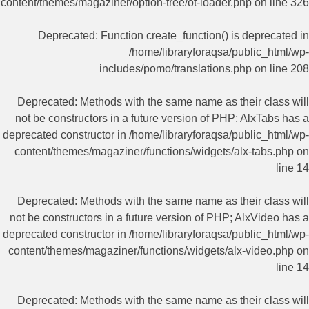
content/themes/magaziner/option-tree/ot-loader.php
on line
326
Deprecated
: Function create_function() is deprecated in
/home/libraryforaqsa/public_html/wp-
includes/pomo/translations.php
on line
208
Deprecated
: Methods with the same name as their class will
not be constructors in a future version of PHP; AlxTabs has a
deprecated constructor in
/home/libraryforaqsa/public_html/wp-
content/themes/magaziner/functions/widgets/alx-tabs.php
on
line
14
Deprecated
: Methods with the same name as their class will
not be constructors in a future version of PHP; AlxVideo has a
deprecated constructor in
/home/libraryforaqsa/public_html/wp-
content/themes/magaziner/functions/widgets/alx-video.php
on
line
14
Deprecated
: Methods with the same name as their class will