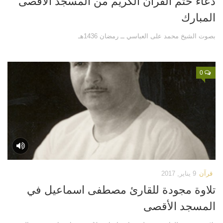
دعاء ختم القرآن الكريم من المسجد الاقصى
قصص
المبارك
فيديو
بصوت الشيخ محمد على العباسي ــ رمضان 1436هـ
صور
أخرى
0
اتصل بنا
الموقع الأم
قرآن
9 يناير, 2017
تلاوة مجودة للقارئ مصطفى اسماعيل في
المسجد الأقصى