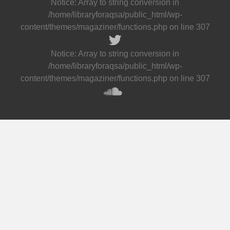
Notice
: Array to string conversion in
/home/libraryforaqsa/public_html/wp-
content/themes/magaziner/functions.php
on line
307
Notice
: Array to string conversion in
/home/libraryforaqsa/public_html/wp-
content/themes/magaziner/functions.php
on line
307