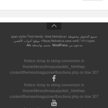
جميع الحقوق محفوظة <span style="font-family: Arial,Helvetica
Neue,Helvetica,sans-serif;">©</span> موقع أخوات الأقصي
مدعوم من
WordPress
. صمم بواسطة
Alx
.
Notice
: Array to string conversion in
/home/libraryforaqsa/public_html/wp-
content/themes/magaziner/functions.php
on line
307
Notice
: Array to string conversion in
/home/libraryforaqsa/public_html/wp-
content/themes/magaziner/functions.php
on line
307