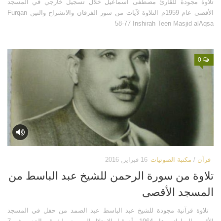
تلاوة مجودة للقارئ مصطفى اسماعيل خلال تسجيل خارجي في المسجد
الأقصى عام 1959م التلاوة لآيات من سور الفرقان والانشراح والتين Furqan
58-77 Inshirah Teen Masjid alAqsa
0
قرآن
/
مكتبة الصوتيات
16 فبراير, 2016
تلاوة من سورة الرحمن للشيخ عبد الباسط من
المسجد الأقصى
تلاوة قرآنية مجودة للشيخ عبد الباسط عبد الصمد من حفل في المسجد