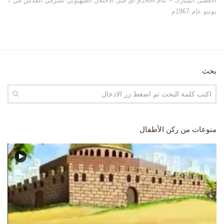
الأقصى المبارك – عام 1964م أي قبل الاحتلال الصهيوني لشرقي القدس في 7
يونيو عام 1967م
بحث
منوعات من ركن الأطفال