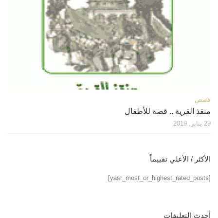
قصص
منقذ القرية .. قصة للأطفال
29 يناير, 2019
الأكثر / الأعلي تقييماً
[yasr_most_or_highest_rated_posts]
أحدث التعليقات