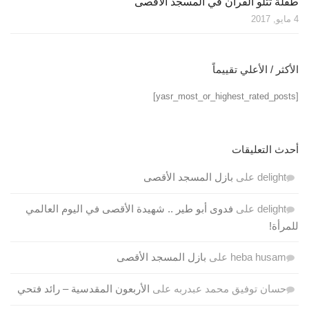
طفلة تتلو القرآن في المسجد الأقصى
4 مايو, 2017
الأكثر / الأعلي تقييماً
[yasr_most_or_highest_rated_posts]
أحدث التعليقات
delight
على
بازل المسجد الأقصى
delight
على
فدوى أبو طير .. شهيدة الأقصى في اليوم العالمي
للمرأة!
heba husam
على
بازل المسجد الأقصى
حسان توفيق محمد عبدربه
على
الأربعون المقدسية – رائد فتحي