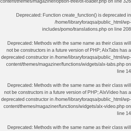
content/themes/magaziner/option-tree/ot-loader.php
on line
326
Deprecated
: Function create_function() is deprecated in
/home/libraryforaqsa/public_html/wp-
includes/pomo/translations.php
on line
208
Deprecated
: Methods with the same name as their class will
not be constructors in a future version of PHP; AlxTabs has a
deprecated constructor in
/home/libraryforaqsa/public_html/wp-
content/themes/magaziner/functions/widgets/alx-tabs.php
on
line
14
Deprecated
: Methods with the same name as their class will
not be constructors in a future version of PHP; AlxVideo has a
deprecated constructor in
/home/libraryforaqsa/public_html/wp-
content/themes/magaziner/functions/widgets/alx-video.php
on
line
14
Deprecated
: Methods with the same name as their class will