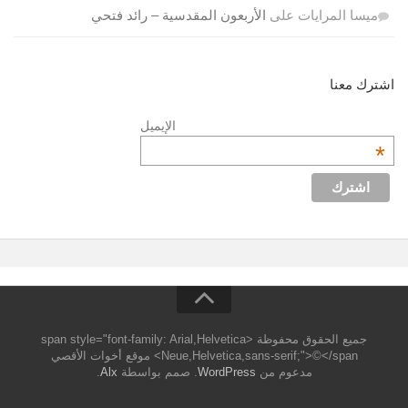
ميسا المرايات
على
الأربعون المقدسية – رائد فتحي
اشترك معنا
الإيميل
*
جميع الحقوق محفوظة <span style="font-family: Arial,Helvetica
Neue,Helvetica,sans-serif;">©</span> موقع أخوات الأقصي
مدعوم من
WordPress
. صمم بواسطة
Alx
.