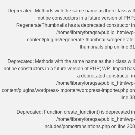
Deprecated
: Methods with the same name as their class will
not be constructors in a future version of PHP;
RegenerateThumbnails has a deprecated constructor in
/home/libraryforaqsa/public_html/wp-
content/plugins/regenerate-thumbnails/regenerate-
thumbnails.php
on line
31
Deprecated
: Methods with the same name as their class will
not be constructors in a future version of PHP; WP_Import has
a deprecated constructor in
/home/libraryforaqsa/public_html/wp-
content/plugins/wordpress-importer/wordpress-importer.php
on
line
38
Deprecated
: Function create_function() is deprecated in
/home/libraryforaqsa/public_html/wp-
includes/pomo/translations.php
on line
208