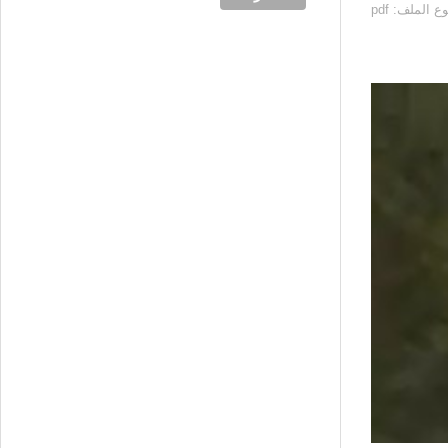
اسم الکتاب: الحضرة الأنسية في الرحلة المقدسية الكاتب: عبد الغني النابلسي نسخة أولى مختصرة للناشر: مطبعة جريدة الإخلاص بمصر 1902م نوع الملف: pdf