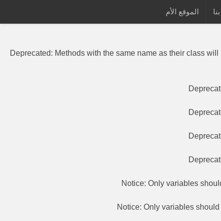
نا
الموقع الأم
Deprecated
: Methods with the same
Deprecated
: Methods with the same name as their class will
Depreca
Depreca
Depreca
Depreca
Notice
: Only variables shou
Notice
: Only variables shoul