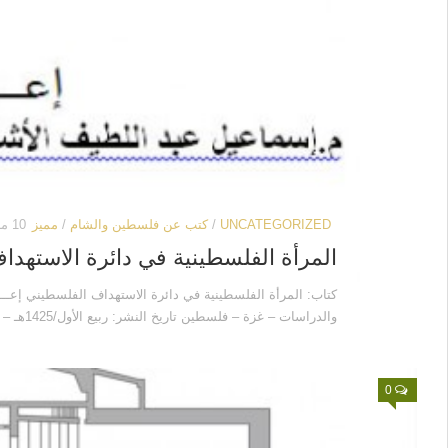
UNCATEGORIZED
/
كتب عن فلسطين والشام
/
مميز
10 مارس, 2022
المرأة الفلسطينية في دائرة الاستهد
كتاب: المرأة الفلسطينية في دائرة الاستهداف الفلسطيني إعـ
والدراسات – غزة – فلسطين تاريخ النشر: ربيع الأول/1425هـ – مايو/2004م تعريف بالكتاب:...
0