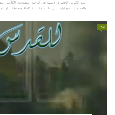
والحجم: 10 ميجابايت الرابط نسخة ثانية كاملة ومحققة: دار المصادر بلبنان...
0