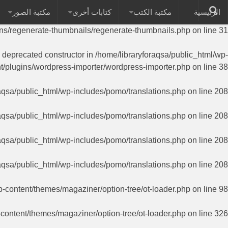
الرئيسية
مكتبة الكتب
كتابات أخرى
مكتبة الصور
on of PHP; RegenerateThumbnails has a deprecated constructor in
ins/regenerate-thumbnails/regenerate-thumbnails.php
on line
31
a deprecated constructor in
/home/libraryforaqsa/public_html/wp-
t/plugins/wordpress-importer/wordpress-importer.php
on line
38
aqsa/public_html/wp-includes/pomo/translations.php
on line
208
aqsa/public_html/wp-includes/pomo/translations.php
on line
208
aqsa/public_html/wp-includes/pomo/translations.php
on line
208
aqsa/public_html/wp-includes/pomo/translations.php
on line
208
p-content/themes/magaziner/option-tree/ot-loader.php
on line
98
-content/themes/magaziner/option-tree/ot-loader.php
on line
326