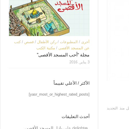
أخرى
/
المطبوعات
/
ركن الأطفال
/
قصص
/
كتب
عن المسجد الأقصى
/
مكتبة الكتب
مجلة “أحب المسجد الأقصى”
3 يناير, 2016
الأكثر / الأعلي تقييماً
[yasr_most_or_highest_rated_posts]
 منذ التجديد
أحدث التعليقات
delight
على
بازل المسجد الأقصى