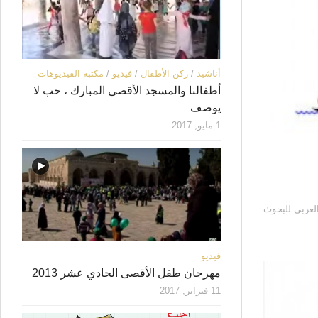
أناشيد
/
ركن الأطفال
/
فيديو
/
مكتبة الفيديوهات
أطفالنا والمسجد الأقصى المبارك ، حب لا
يوصف
1 مايو, 2017
لعربي للبحوث
فيديو
مهرجان طفل الأقصى الحادي عشر 2013
11 فبراير, 2017