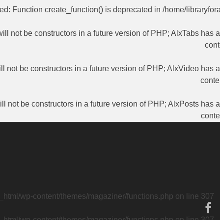
ted
: Function create_function() is deprecated in
/home/libraryfor
ill not be constructors in a future version of PHP; AlxTabs has 
cont
ll not be constructors in a future version of PHP; AlxVideo has 
conte
ll not be constructors in a future version of PHP; AlxPosts has 
conte
c_html/wp-content/themes/magaziner/functions.php
on line
307
c_html/wp-content/themes/magaziner/functions.php
on line
307