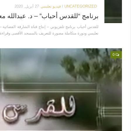
UNCATEGORIZED
/
فيديو تعليمي
27 أبريل, 2020
برنامج “للقدس أحباب” – د. عبدالله مع
للقدس أحباب برنامج تلفزيوني – إنتاج قناة الشارقة الفضائية –
تعليمي ودورة متكاملة مصورة للتعريف بالمسجد الأقصى وقراءة 
0