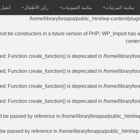
مكتبة المرئيات
مكتبة الصوتيات
ركن الأطفال
اتصل ب
 name as their class will not be constructors in a future versi
/home/libraryforaqsa/public_html/wp-content/plug
 not be constructors in a future version of PHP; WP_Import has 
conten
ted
: Function create_function() is deprecated in
/home/libraryfor
ted
: Function create_function() is deprecated in
/home/libraryfor
ted
: Function create_function() is deprecated in
/home/libraryfor
ted
: Function create_function() is deprecated in
/home/libraryfor
ld be passed by reference in
/home/libraryforaqsa/public_html/w
d be passed by reference in
/home/libraryforaqsa/public_html/wp