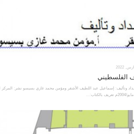
اف الفلسطيني
ــداد وتأليف: إسماعيل عبد اللطيف الأشقر ومؤمن محمد غازي بسيسو نشر: المركز ا