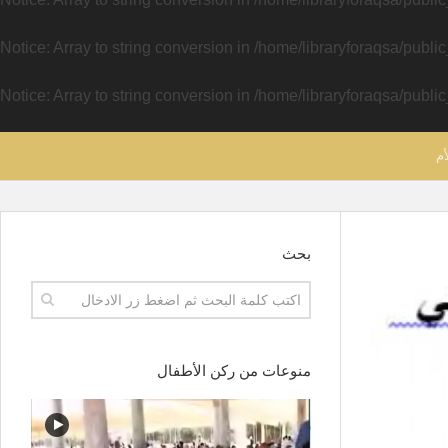
Notice
: Array to string conversion in
/home/libraryforaqsa/publi
Notice
: Array to string conversion in
/home/libraryforaqsa/publi
أم
بحث
منوعات من ركن الأطفال