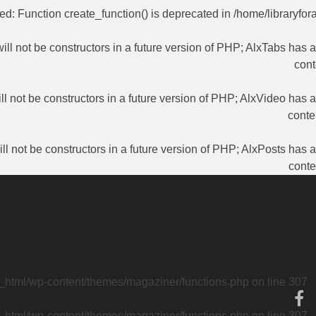
ted
: Function create_function() is deprecated in
/home/libraryfor
ill not be constructors in a future version of PHP; AlxTabs has 
cont
ll not be constructors in a future version of PHP; AlxVideo has 
conte
ll not be constructors in a future version of PHP; AlxPosts has 
conte
c_html/wp-content/themes/magaziner/functions.php
on line
307
c_html/wp-content/themes/magaziner/functions.php
on line
307