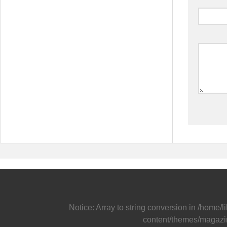
Notice
: Array to string conversion in
/home/l
content/themes/magazi