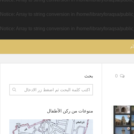
Notice
: Array to string conversion in
/home/libraryforaqsa/publi
Notice
: Array to string conversion in
/home/libraryforaqsa/publi
أم
0
بحث
منوعات من ركن الأطفال