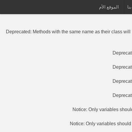
نا
الموقع الأم
Deprecated
: Methods with the same
Deprecated
: Methods with the same name as their class will
Depreca
Depreca
Depreca
Depreca
Notice
: Only variables shou
Notice
: Only variables shoul