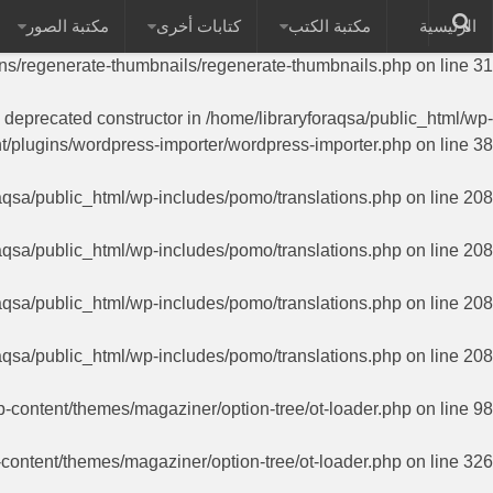
الرئيسية
مكتبة الكتب
كتابات أخرى
مكتبة الصور
on of PHP; RegenerateThumbnails has a deprecated constructor in
ins/regenerate-thumbnails/regenerate-thumbnails.php
on line
31
a deprecated constructor in
/home/libraryforaqsa/public_html/wp-
t/plugins/wordpress-importer/wordpress-importer.php
on line
38
aqsa/public_html/wp-includes/pomo/translations.php
on line
208
aqsa/public_html/wp-includes/pomo/translations.php
on line
208
aqsa/public_html/wp-includes/pomo/translations.php
on line
208
aqsa/public_html/wp-includes/pomo/translations.php
on line
208
p-content/themes/magaziner/option-tree/ot-loader.php
on line
98
-content/themes/magaziner/option-tree/ot-loader.php
on line
326