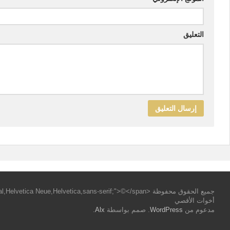
التعليق
أخوات الأقصي
مدعوم من
WordPress
. صمم بواسطة
Alx
.