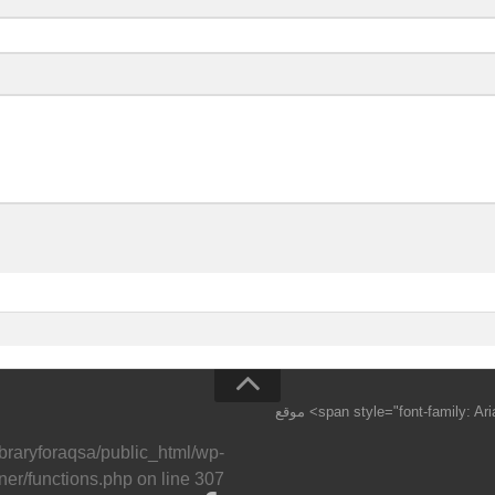
جميع الحقوق محفوظة <span style="font-family: Arial,Helvetica Neue,Helvetica,sans-serif;">©</span> موقع
ibraryforaqsa/public_html/wp-
ner/functions.php
on line
307