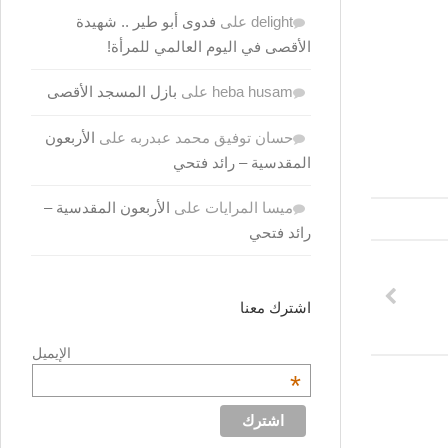
delight
على
فدوى أبو طير .. شهيدة
الأقصى في اليوم العالمي للمرأة!
heba husam
على
بازل المسجد الأقصى
حسان توفيق محمد عبدربه
على
الأربعون
المقدسية – رائد فتحي
ميسا المرايات
على
الأربعون المقدسية –
رائد فتحي
اشترك معنا
الإيميل
*