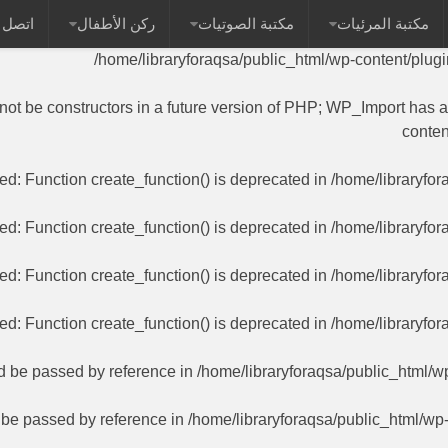
مكتبة المرئيات
مكتبة الصوتيات
ركن الأطفال
اتصل ب
 name as their class will not be constructors in a future versi
/home/libraryforaqsa/public_html/wp-content/plug
 not be constructors in a future version of PHP; WP_Import has 
conten
ted
: Function create_function() is deprecated in
/home/libraryfor
ted
: Function create_function() is deprecated in
/home/libraryfor
ted
: Function create_function() is deprecated in
/home/libraryfor
ted
: Function create_function() is deprecated in
/home/libraryfor
ld be passed by reference in
/home/libraryforaqsa/public_html/w
d be passed by reference in
/home/libraryforaqsa/public_html/wp