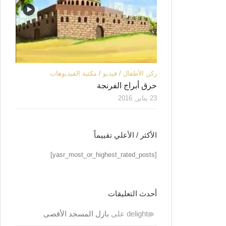
ركن الأطفال
/
فيديو
/
مكتبة الفيديوهات
حرق أبراج الفرنجة
23 يناير, 2016
الأكثر / الأعلي تقييماً
[yasr_most_or_highest_rated_posts]
أحدث التعليقات
delight
على
بازل المسجد الأقصى