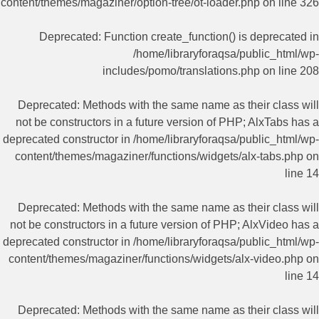
content/themes/magaziner/option-tree/ot-loader.php
on line
326
Deprecated
: Function create_function() is deprecated in
/home/libraryforaqsa/public_html/wp-
includes/pomo/translations.php
on line
208
Deprecated
: Methods with the same name as their class will
not be constructors in a future version of PHP; AlxTabs has a
deprecated constructor in
/home/libraryforaqsa/public_html/wp-
content/themes/magaziner/functions/widgets/alx-tabs.php
on
line
14
Deprecated
: Methods with the same name as their class will
not be constructors in a future version of PHP; AlxVideo has a
deprecated constructor in
/home/libraryforaqsa/public_html/wp-
content/themes/magaziner/functions/widgets/alx-video.php
on
line
14
Deprecated
: Methods with the same name as their class will