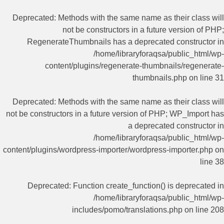
Deprecated
: Methods with the same name as their class will
not be constructors in a future version of PHP;
RegenerateThumbnails has a deprecated constructor in
/home/libraryforaqsa/public_html/wp-
content/plugins/regenerate-thumbnails/regenerate-
thumbnails.php
on line
31
Deprecated
: Methods with the same name as their class will
not be constructors in a future version of PHP; WP_Import has
a deprecated constructor in
/home/libraryforaqsa/public_html/wp-
content/plugins/wordpress-importer/wordpress-importer.php
on
line
38
Deprecated
: Function create_function() is deprecated in
/home/libraryforaqsa/public_html/wp-
includes/pomo/translations.php
on line
208