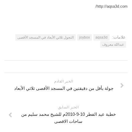
http://aqsa3d.com/
اتصل بنا
مكتبة الفيديوهات
الموقع الأم
فيديو وثائقي عن بيت المقدس
فيديو تعليمي عن بيت المقدس
علامات:
aqsa3d
joybox
التجول ثلاثي الأبعاد في المسجد الأقصى
فيديوهات أخرى
عبدالله معروف
العروض التقديمية
مكتبة الصوتيات
قرآن
دروس علمية
الخبر القادم
جولة بأقل من دقيقتين في المسجد الأقصى ثلاثي الأبعاد
برامج إذاعية
أناشيد
الخبر السابق
متفرقات
خطبة عيد الفطر 10-9-2010م للشيخ محمد سليم من
ركن الأطفال
ساحات الاقصى
مكتبة الالعاب