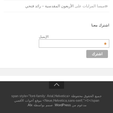
ميسا المرايات
على
الأربعون المقدسية – رائد فتحي
اشترك معنا
الإيميل
*
جميع الحقوق محفوظة <span style="font-family: Arial,Helvetica
Neue,Helvetica,sans-serif;">©</span> موقع أخوات الأقصي
مدعوم من
WordPress
. صمم بواسطة
Alx
.