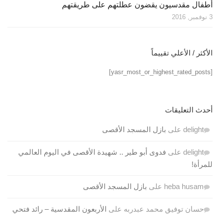
أطفال مقدسيون يقضون عطلتهم على طريقتهم
3 نوفمبر, 2016
الأكثر / الأعلي تقييماً
[yasr_most_or_highest_rated_posts]
أحدث التعليقات
delight
على
بازل المسجد الأقصى
delight
على
فدوى أبو طير .. شهيدة الأقصى في اليوم العالمي
للمرأة!
heba husam
على
بازل المسجد الأقصى
حسان توفيق محمد عبدربه
على
الأربعون المقدسية – رائد فتحي