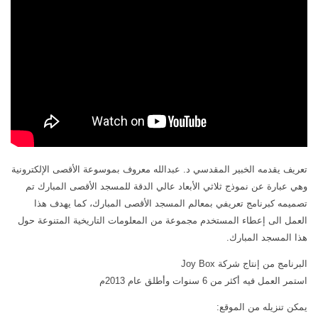
كتب أخرى
فيديوهات أخرى
العروض التقديمية
كتابات أخرى
مكتبة الصوتيات
أبحاث ودراسات
قرآن
المطبوعات
دروس علمية
مكتبة الصور
برامج إذاعية
صور المسجد الأقصى
أناشيد
صور مدينة القدس
متفرقات
تعريف يقدمه الخبير المقدسي د. عبدالله معروف بموسوعة الأقصى الإلكترونية
صور ترميمات إسلامية
وهي عبارة عن نموذج ثلاثي الأبعاد عالي الدقة للمسجد الأقصى المبارك تم
ركن الأطفال
صور انتهاكات صهيونية
تصميمه كبرنامج تعريفي بمعالم المسجد الأقصى المبارك، كما يهدف هذا
مكتبة الالعاب
خرائط ورسوم بيانية
العمل الى إعطاء المستخدم مجموعة من المعلومات التاريخية المتنوعة حول
هذا المسجد المبارك.
قصص
تصاميم
البرنامج من إنتاج شركة Joy Box
فيديو
صور قديمة وأثرية
استمر العمل فيه أكثر من 6 سنوات وأطلق عام 2013م
صور
صور أخرى
يمكن تنزيله من الموقع:
أخرى
مكتبة المرئيات