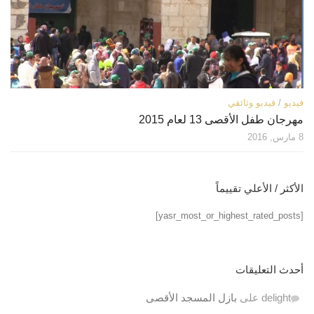
فيديو
/
فيديو وثائقي
مهرجان طفل الأقصى 13 لعام 2015
8 مارس, 2016
الأكثر / الأعلي تقييماً
[yasr_most_or_highest_rated_posts]
أحدث التعليقات
delight
على
بازل المسجد الأقصى