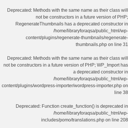
Deprecated
: Methods with the same name as their class will
not be constructors in a future version of PHP;
RegenerateThumbnails has a deprecated constructor in
/home/libraryforaqsa/public_html/wp-
content/plugins/regenerate-thumbnails/regenerate-
thumbnails.php
on line
31
Deprecated
: Methods with the same name as their class will
not be constructors in a future version of PHP; WP_Import has
a deprecated constructor in
/home/libraryforaqsa/public_html/wp-
content/plugins/wordpress-importer/wordpress-importer.php
on
line
38
Deprecated
: Function create_function() is deprecated in
/home/libraryforaqsa/public_html/wp-
includes/pomo/translations.php
on line
208