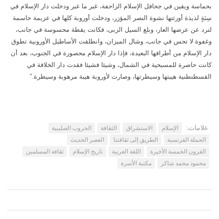
بحماسة ويقين في جحافل الإسلام الزاحفة، غبر ما غبر ودخلت دار الإسلام في
اتصل بنا
مكتبة الفيديوهات
سِنَةٍ لذيذة أورثتها نشوة النصر المؤزر، ودخلت أوروبة كلها في عزيمة حاسمة
لترد عن عرضها العار، وبلغ السيل الزبى، فكانت يقطة محسوسة في جانب،
الموقع الأم
فيديو وثائقي عن بيت المقدس
وغفوة لا تحس في جانب، وشال الميزان، وانطلقت الأساطيل الأوروبية تطوق
فيديو تعليمي عن بيت المقدس
دار الإسلام من أطرافها البعيدة، فإذا دار الإسلام محصورة في الجنوب، بعد أن
فيديوهات أخرى
كانت حاصرة للمسيحية في الشمال، وشيئا فشيئا فقدت دار الخلافة في
القسطنطنية هيبتها وسيطرتها، وصارت لأوروبة هيبة مرهوبة وسيطرة.”
العروض التقديمية
مكتبة الصوتيات
قرآن
علامات:
الإسلام
الاستشراق
الثقافة
الحروب الصليبية
دروس علمية
الحملة الفرنسية
الطريق إلى ثقافتنا
العصر الحديث
برامج إذاعية
القرون الخمسة الأخيرة
اللغة العربية
تاريخ الإسلام
ثقافة المسلمين
أناشيد
محمود محمد شاكر
مكتبة الأسرة
متفرقات
ركن الأطفال
مكتبة الالعاب