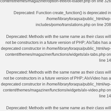
content/themes/magaziner/option-tree/ot-loader.php
on line
326
Deprecated
: Function create_function() is deprecated in
/home/libraryforaqsa/public_html/wp-
includes/pomo/translations.php
on line
208
Deprecated
: Methods with the same name as their class will
not be constructors in a future version of PHP; AlxTabs has a
deprecated constructor in
/home/libraryforaqsa/public_html/wp-
content/themes/magaziner/functions/widgets/alx-tabs.php
on
line
14
Deprecated
: Methods with the same name as their class will
not be constructors in a future version of PHP; AlxVideo has a
deprecated constructor in
/home/libraryforaqsa/public_html/wp-
content/themes/magaziner/functions/widgets/alx-video.php
on
line
14
Deprecated
: Methods with the same name as their class will