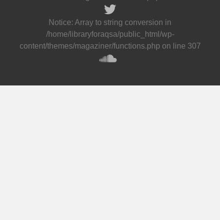
Notice
: Array to string conversion in
/home/libraryforaqsa/public_html/wp-
content/themes/magaziner/functions.php
on line
307