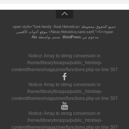
جميع الحقوق محفوظة <span style="font-family: Arial,Helvetica
Neue,Helvetica,sans-serif;">©</span> موقع أخوات الأقصي
مدعوم من
WordPress
. صمم بواسطة
Alx
.
Notice
: Array to string conversion in
/home/libraryforaqsa/public_html/wp-
content/themes/magaziner/functions.php
on line
307
Notice
: Array to string conversion in
/home/libraryforaqsa/public_html/wp-
content/themes/magaziner/functions.php
on line
307
Notice
: Array to string conversion in
/home/libraryforaqsa/public_html/wp-
content/themes/magaziner/functions.php
on line
307