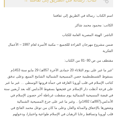
كتاب: رسالة في الطريق إلى ثقافتنا →
كتب أخرى
فيديوهات أخرى
العروض التقديمية
كتابات أخرى
اسم الكتاب: رسالة في الطريق إلى ثقافتنا
مكتبة الصوتيات
أبحاث ودراسات
الكاتب: محمود محمد شاكر
قرآن
المطبوعات
الناشر: الهيئة المصرية العامة للكتاب
دروس علمية
مكتبة الصور
ضمن مشروع مهرجان القراءة لللجميع – مكتبة الأسرة لعام 1997 – الأعمال
برامج إذاعية
صور المسجد الأقصى
الفكرية
أناشيد
صور مدينة القدس
مقتطف من ص 80 -81 من الكتاب:
متفرقات
صور ترميمات إسلامية
“غبر ما غبر على يوم الثلاثاء 20 جمادى الآخرة 857هـ/ 29 مايو سنة 1453م
ركن الأطفال
صور انتهاكات صهيونية
بسقوط القسطنطينية حصن المسيحية الشمالية الشامخ المنيع، وعلى تدفق
مكتبة الالعاب
خرائط ورسوم بيانية
كتائب الإسلام في قلب أوروبا الغارقة في حمأة قرونها الوسطى … غبر ما غبر
على فرحة أذهلت دار الإسلام عن فجيعتها بسقوط الأندلس كله بعد أربعين سنة
قصص
تصاميم
في قبضة المسيحية الشمالية يوم سقطت غرناطة آخر حصون الإسلام في
فيديو
صور قديمة وأثرية
الأندلس،(897هـ/ 1492م) .. وغبر ما غبر على جزع المسيحية الشمالية
صور
صور أخرى
وشعورها بالإخفاق والمذلة والعار، وعلى ما كان من توغل محمد الفاتح في
قلب أوروبا وتساقط رعايا الرهبان في الإسلام طواعية واختيارا، ودخولهم
أخرى
مكتبة المرئيات