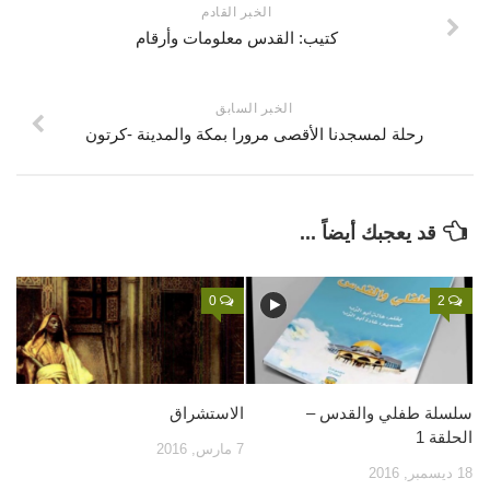
الخبر القادم
قصص
كتيب: القدس معلومات وأرقام
فيديو
صور
الخبر السابق
أخرى
رحلة لمسجدنا الأقصى مرورا بمكة والمدينة -كرتون
اتصل بنا
الموقع الأم
قد يعجبك أيضاً ...
0
2
سلسلة طفلي والقدس –
الاستشراق
الحلقة 1
7 مارس, 2016
18 ديسمبر, 2016