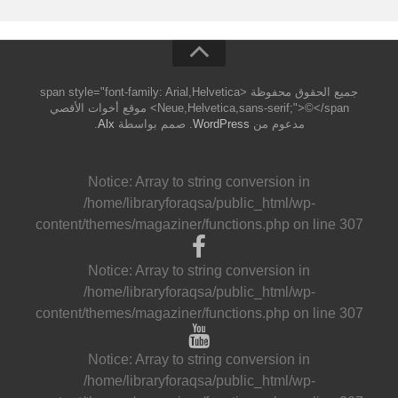
جميع الحقوق محفوظة <span style="font-family: Arial,Helvetica
Neue,Helvetica,sans-serif;">©</span> موقع أخوات الأقصي
مدعوم من
WordPress
. صمم بواسطة
Alx
.
Notice
: Array to string conversion in
/home/libraryforaqsa/public_html/wp-
content/themes/magaziner/functions.php
on line
307
Notice
: Array to string conversion in
/home/libraryforaqsa/public_html/wp-
content/themes/magaziner/functions.php
on line
307
Notice
: Array to string conversion in
/home/libraryforaqsa/public_html/wp-