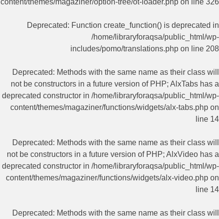
content/themes/magaziner/option-tree/ot-loader.php
on line
326
Deprecated
: Function create_function() is deprecated in
/home/libraryforaqsa/public_html/wp-
includes/pomo/translations.php
on line
208
Deprecated
: Methods with the same name as their class will
not be constructors in a future version of PHP; AlxTabs has a
deprecated constructor in
/home/libraryforaqsa/public_html/wp-
content/themes/magaziner/functions/widgets/alx-tabs.php
on
line
14
Deprecated
: Methods with the same name as their class will
not be constructors in a future version of PHP; AlxVideo has a
deprecated constructor in
/home/libraryforaqsa/public_html/wp-
content/themes/magaziner/functions/widgets/alx-video.php
on
line
14
Deprecated
: Methods with the same name as their class will