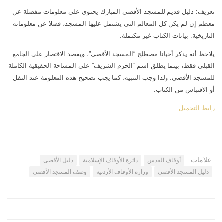
تعريف: دليل قديم للمسجد الأقصى المبارك يحتوي على معلومات مفصلة عن
اتصل بنا
مكتبة الفيديوهات
معظم إن لم يكن كل المعالم التي يشتمل عليها المسجد، فضلا عن معلوماته
الموقع الأم
فيديو وثائقي عن بيت المقدس
التاريخية. بيانات الكتاب غير مكتملة.
فيديو تعليمي عن بيت المقدس
يلاحظ أنه يذكر أحيانا مصطلح “المسجد الأقصى”، ويقصد الاقتصار على الجامع
فيديوهات أخرى
القبلي فقط، بينما يطلق اسم “الحرم الشريف” على المساحة الحقيقية الكاملة
للمسجد الأقصى. ولذا وجب التنبيه، كما يجب تصحيح هذه المعلومة عند النقل
العروض التقديمية
أو الاقتباس من الكتاب.
مكتبة الصوتيات
رابط التحميل
قرآن
دروس علمية
برامج إذاعية
علامات:
أوقاف القدس
دائرة الأوقاف الإسلامية
دليل الأقصى
أناشيد
دليل المسجد الأقصى
وزارة الأوقاف الأردنية
وصف المسجد الأقصى
متفرقات
ركن الأطفال
مكتبة الالعاب