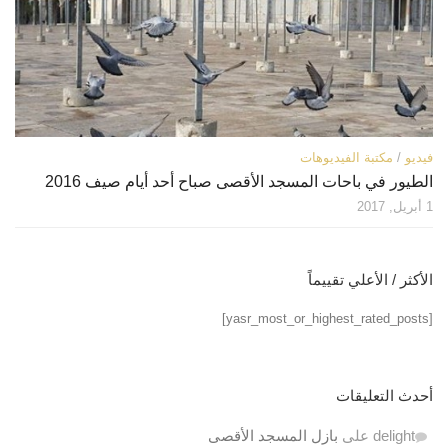
فيديو
/
مكتبة الفيديوهات
الطيور في باحات المسجد ‫‏الأقصى‬ صباح أحد أيام صيف 2016
1 أبريل, 2017
الأكثر / الأعلي تقييماً
[yasr_most_or_highest_rated_posts]
أحدث التعليقات
delight
على
بازل المسجد الأقصى