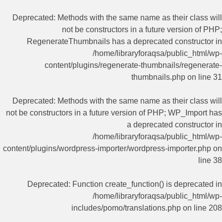
Deprecated
: Methods with the same name as their class will
not be constructors in a future version of PHP;
RegenerateThumbnails has a deprecated constructor in
/home/libraryforaqsa/public_html/wp-
content/plugins/regenerate-thumbnails/regenerate-
thumbnails.php
on line
31
Deprecated
: Methods with the same name as their class will
not be constructors in a future version of PHP; WP_Import has
a deprecated constructor in
/home/libraryforaqsa/public_html/wp-
content/plugins/wordpress-importer/wordpress-importer.php
on
line
38
Deprecated
: Function create_function() is deprecated in
/home/libraryforaqsa/public_html/wp-
includes/pomo/translations.php
on line
208