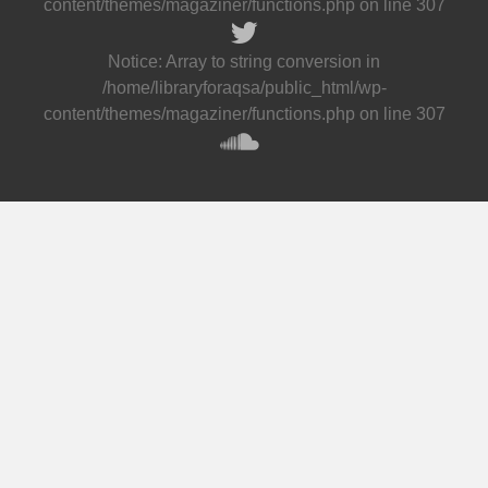
content/themes/magaziner/functions.php
on line
307
Notice
: Array to string conversion in
/home/libraryforaqsa/public_html/wp-
content/themes/magaziner/functions.php
on line
307