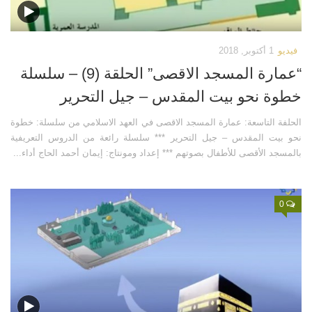
اتصل بنا
مكتبة الفيديوهات
الموقع الأم
فيديو وثائقي عن بيت المقدس
فيديو
1 أكتوبر, 2018
فيديو تعليمي عن بيت المقدس
“عمارة المسجد الاقصى” الحلقة (9) – سلسلة
فيديوهات أخرى
خطوة نحو بيت المقدس – جيل التحرير
العروض التقديمية
الحلفة التاسعة: عمارة المسجد الاقصى في العهد الاسلامي من سلسلة: خطوة
نحو بيت المقدس – جيل التحرير *** سلسلة رائعة من الدروس التعريفية
مكتبة الصوتيات
بالمسجد الأقصى للأطفال بصوتهم *** إعداد ومونتاج: إيمان أحمد الحاج أداء...
قرآن
دروس علمية
0
برامج إذاعية
أناشيد
متفرقات
ركن الأطفال
مكتبة الالعاب