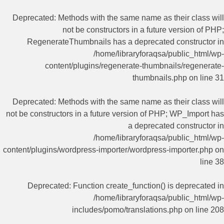
Deprecated
: Methods with the same name as their class will
not be constructors in a future version of PHP;
RegenerateThumbnails has a deprecated constructor in
/home/libraryforaqsa/public_html/wp-
content/plugins/regenerate-thumbnails/regenerate-
thumbnails.php
on line
31
Deprecated
: Methods with the same name as their class will
not be constructors in a future version of PHP; WP_Import has
a deprecated constructor in
/home/libraryforaqsa/public_html/wp-
content/plugins/wordpress-importer/wordpress-importer.php
on
line
38
Deprecated
: Function create_function() is deprecated in
/home/libraryforaqsa/public_html/wp-
includes/pomo/translations.php
on line
208