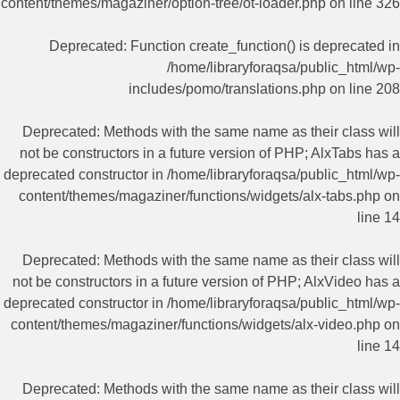
content/themes/magaziner/option-tree/ot-loader.php
on line
326
Deprecated
: Function create_function() is deprecated in
/home/libraryforaqsa/public_html/wp-
includes/pomo/translations.php
on line
208
Deprecated
: Methods with the same name as their class will
not be constructors in a future version of PHP; AlxTabs has a
deprecated constructor in
/home/libraryforaqsa/public_html/wp-
content/themes/magaziner/functions/widgets/alx-tabs.php
on
line
14
Deprecated
: Methods with the same name as their class will
not be constructors in a future version of PHP; AlxVideo has a
deprecated constructor in
/home/libraryforaqsa/public_html/wp-
content/themes/magaziner/functions/widgets/alx-video.php
on
line
14
Deprecated
: Methods with the same name as their class will