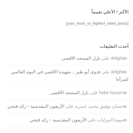
الأكثر / الأعلي تقييماً
[yasr_most_or_highest_rated_posts]
أحدث التعليقات
delight
على
بازل المسجد الأقصى
delight
على
فدوى أبو طير .. شهيدة الأقصى في اليوم العالمي
للمرأة!
heba husam
على
بازل المسجد الأقصى
حسان توفيق محمد عبدربه
على
الأربعون المقدسية – رائد فتحي
ميسا المرايات
على
الأربعون المقدسية – رائد فتحي