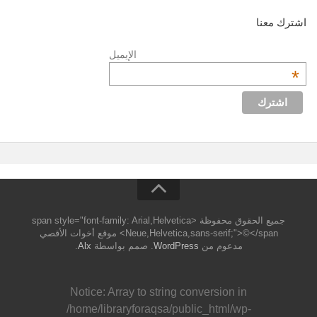
اشترك معنا
الإيميل
*
جميع الحقوق محفوظة <span style="font-family: Arial,Helvetica
Neue,Helvetica,sans-serif;">©</span> موقع أخوات الأقصي
مدعوم من
WordPress
. صمم بواسطة
Alx
.
Notice
: Array to string conversion in
/home/libraryforaqsa/public_html/wp-