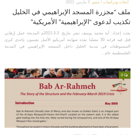
أبحاث ودراسات
/
مميز
3 مارس, 2021
ملف “مجزرة المسجد الإبراهيمي في الخليل
تكذيب لدعوى “الإبراهيمية” الأمريكية”
بحث إعداد: آية محمد يوسف نشر بتاريخ: 3-3-2021م المذبحة عمل إرهابي
قتل فيه قرابة 30 مصليا نفذه صهاينة أمريكيو الأصل يقيمون بإحدى كبرى
المستوطنات في مدينة الخليل داخل المسجد الإبراهيمي في المدينة
الفلسطينية عام...
0