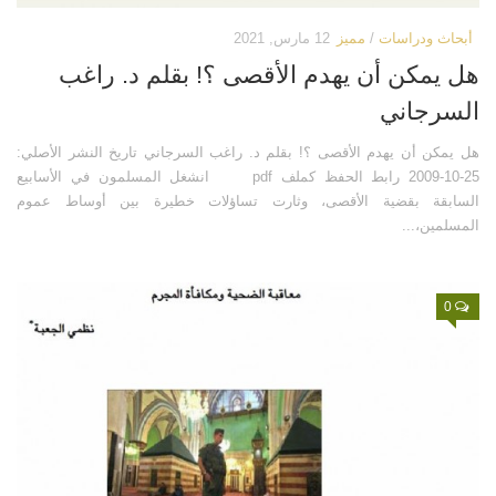
أبحاث ودراسات
/
مميز
12 مارس, 2021
هل يمكن أن يهدم الأقصى ؟! بقلم د. راغب
السرجاني
هل يمكن أن يهدم الأقصى ؟! بقلم د. راغب السرجاني تاريخ النشر الأصلي:
25-10-2009 رابط الحفظ كملف pdf انشغل المسلمون في الأسابيع
السابقة بقضية الأقصى، وثارت تساؤلات خطيرة بين أوساط عموم
المسلمين،...
0