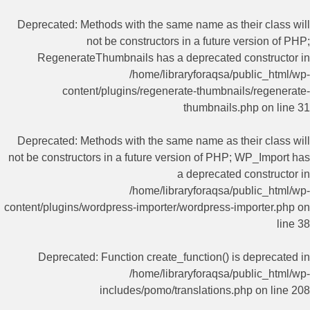
Deprecated
: Methods with the same name as their class will
not be constructors in a future version of PHP;
RegenerateThumbnails has a deprecated constructor in
/home/libraryforaqsa/public_html/wp-
content/plugins/regenerate-thumbnails/regenerate-
thumbnails.php
on line
31
Deprecated
: Methods with the same name as their class will
not be constructors in a future version of PHP; WP_Import has
a deprecated constructor in
/home/libraryforaqsa/public_html/wp-
content/plugins/wordpress-importer/wordpress-importer.php
on
line
38
Deprecated
: Function create_function() is deprecated in
/home/libraryforaqsa/public_html/wp-
includes/pomo/translations.php
on line
208