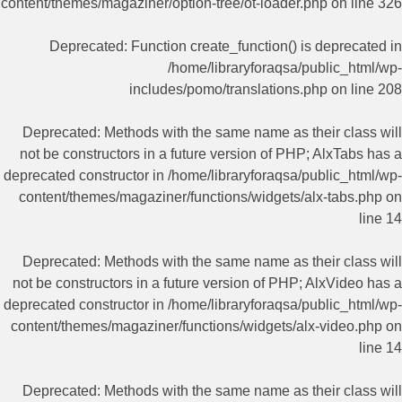
content/themes/magaziner/option-tree/ot-loader.php
on line
326
Deprecated
: Function create_function() is deprecated in
/home/libraryforaqsa/public_html/wp-
includes/pomo/translations.php
on line
208
Deprecated
: Methods with the same name as their class will
not be constructors in a future version of PHP; AlxTabs has a
deprecated constructor in
/home/libraryforaqsa/public_html/wp-
content/themes/magaziner/functions/widgets/alx-tabs.php
on
line
14
Deprecated
: Methods with the same name as their class will
not be constructors in a future version of PHP; AlxVideo has a
deprecated constructor in
/home/libraryforaqsa/public_html/wp-
content/themes/magaziner/functions/widgets/alx-video.php
on
line
14
Deprecated
: Methods with the same name as their class will