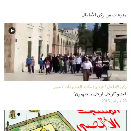
منوعات من ركن الأطفال
ركن الأطفال
/
فيديو
/
مكتبة الفيديوهات
/
مميز
فيديو “ارحل ارحل يا صهيون”
28 فبراير, 2016