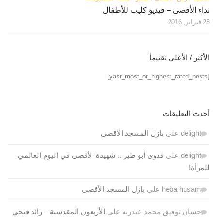
نداء الأقصى – فيديو كليب للأطفال
28 فبراير, 2016
الأكثر / الأعلي تقييماً
[yasr_most_or_highest_rated_posts]
أحدث التعليقات
delight
على
بازل المسجد الأقصى
delight
على
فدوى أبو طير .. شهيدة الأقصى في اليوم العالمي
للمرأة!
heba husam
على
بازل المسجد الأقصى
حسان توفيق محمد عبدربه
على
الأربعون المقدسية – رائد فتحي