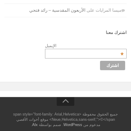
ميسا المرايات
على
الأربعون المقدسية – رائد فتحي
اشترك معنا
الإيميل
*
جميع الحقوق محفوظة <span style="font-family: Arial,Helvetica
Neue,Helvetica,sans-serif;">©</span> موقع أخوات الأقصي
مدعوم من
WordPress
. صمم بواسطة
Alx
.