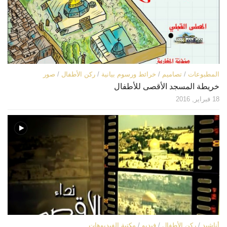
المطبوعات
/
تصاميم
/
خرائط ورسوم بيانية
/
ركن الأطفال
/
صور
خريطة المسجد الأقصى للأطفال
18 فبراير, 2016
أناشيد
/
ركن الأطفال
/
فيديو
/
مكتبة الفيديوهات