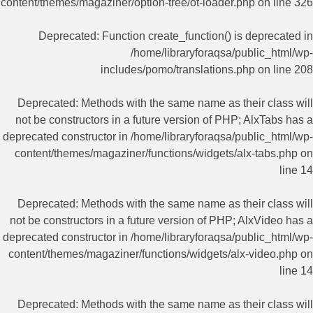
content/themes/magaziner/option-tree/ot-loader.php
on line
326
Deprecated
: Function create_function() is deprecated in
/home/libraryforaqsa/public_html/wp-
includes/pomo/translations.php
on line
208
Deprecated
: Methods with the same name as their class will
not be constructors in a future version of PHP; AlxTabs has a
deprecated constructor in
/home/libraryforaqsa/public_html/wp-
content/themes/magaziner/functions/widgets/alx-tabs.php
on
line
14
Deprecated
: Methods with the same name as their class will
not be constructors in a future version of PHP; AlxVideo has a
deprecated constructor in
/home/libraryforaqsa/public_html/wp-
content/themes/magaziner/functions/widgets/alx-video.php
on
line
14
Deprecated
: Methods with the same name as their class will