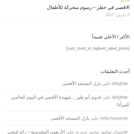
فيديو
الاقصى في خطر – رسوم متحركة للأطفال
2 مارس, 2017
الأكثر / الأعلي تقييماً
[yasr_most_or_highest_rated_posts]
أحدث التعليقات
delight
على
بازل المسجد الأقصى
delight
على
فدوى أبو طير .. شهيدة الأقصى في اليوم العالمي
للمرأة!
heba husam
على
بازل المسجد الأقصى
حسان توفيق محمد عبدربه
على
الأربعون المقدسية – رائد فتحي