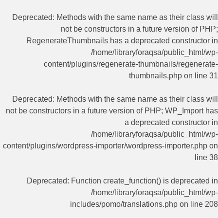
Deprecated
: Methods with the same name as their class will
not be constructors in a future version of PHP;
RegenerateThumbnails has a deprecated constructor in
/home/libraryforaqsa/public_html/wp-
content/plugins/regenerate-thumbnails/regenerate-
thumbnails.php
on line
31
Deprecated
: Methods with the same name as their class will
not be constructors in a future version of PHP; WP_Import has
a deprecated constructor in
/home/libraryforaqsa/public_html/wp-
content/plugins/wordpress-importer/wordpress-importer.php
on
line
38
Deprecated
: Function create_function() is deprecated in
/home/libraryforaqsa/public_html/wp-
includes/pomo/translations.php
on line
208