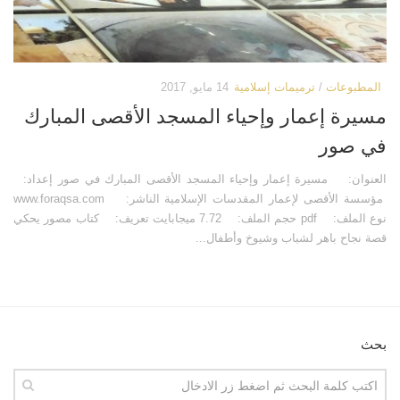
كتب أخرى
فيديوهات أخرى
العروض التقديمية
كتابات أخرى
مكتبة الصوتيات
أبحاث ودراسات
المطبوعات
/
ترميمات إسلامية
14 مايو, 2017
قرآن
المطبوعات
مسيرة إعمار وإحياء المسجد الأقصى المبارك
دروس علمية
مكتبة الصور
في صور
برامج إذاعية
صور المسجد الأقصى
العنوان: مسيرة إعمار وإحياء المسجد الأقصى المبارك في صور إعداد:
أناشيد
صور مدينة القدس
مؤسسة الأقصى لإعمار المقدسات الإسلامية الناشر: www.foraqsa.com
متفرقات
صور ترميمات إسلامية
نوع الملف: pdf حجم الملف: 7.72 ميجابايت تعريف: كتاب مصور يحكي
قصة نجاح باهر لشباب وشيوخ وأطفال...
ركن الأطفال
صور انتهاكات صهيونية
مكتبة الالعاب
خرائط ورسوم بيانية
قصص
تصاميم
فيديو
صور قديمة وأثرية
بحث
صور
صور أخرى
أخرى
مكتبة المرئيات