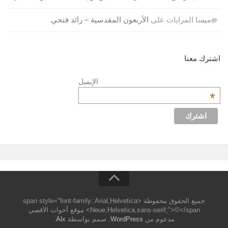
ميسا المرايات
على
الأربعون المقدسية – رائد فتحي
اشترك معنا
الإيميل
*
جميع الحقوق محفوظة <span style="font-family: Arial,Helvetica
Neue,Helvetica,sans-serif;">©</span> موقع أخوات الأقصي
مدعوم من
WordPress
. صمم بواسطة
Alx
.