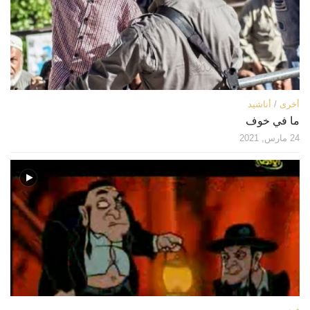
قصص
فيديو
صور
أخرى
أخرى
/
أناشيد
اتصل بنا
ما في خوف
الموقع الأم
24 مارس, 2021