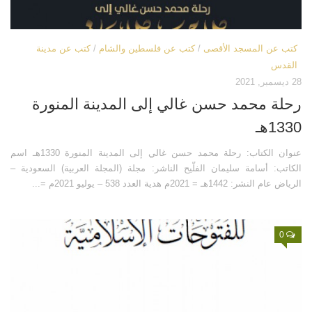
قصص
فيديو
كتب عن المسجد الأقصى
/
كتب عن فلسطين والشام
/
كتب عن مدينة
صور
القدس
28 ديسمبر, 2021
أخرى
رحلة محمد حسن غالي إلى المدينة المنورة
اتصل بنا
1330هـ
الموقع الأم
عنوان الكتاب: رحلة محمد حسن غالي إلى المدينة المنورة 1330هـ اسم
الكاتب: أسامة سليمان الفلّيح الناشر: مجلة (المجلة العربية) السعودية –
الرياض عام النشر: 1442هـ = 2021م هدية العدد 538 – يوليو 2021م =...
0