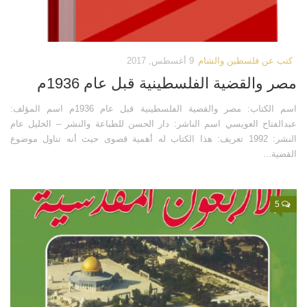
كتب عن فلسطين والشام
9 أغسطس, 2017
مصر والقضية الفلسطينية قبل عام 1936م
اسم الكتاب: مصر والقضية الفلسطينية قبل عام 1936م اسم المؤلف:
عبدالفتاح العويسي اسم الناشر: دار الحسن للطباعة والنشر – الخليل عام
النشر: 1992 تعريف: هذا الكتاب له أهمية قصوى حيث أنه تناول موضوع
القضية...
5