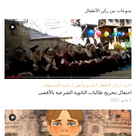
منوعات من ركن الأطفال
أخرى
/
ركن الأطفال
/
فيديو وثائقي
/
مكتبة الفيديوهات
احتفال بتخريج طالبات الثانوية الشرعية بالأقصى
1 مايو, 2017