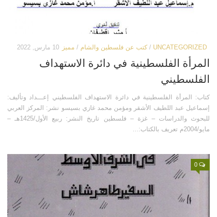
كتب أخرى
فيديوهات أخرى
العروض التقديمية
كتابات أخرى
مكتبة الصوتيات
أبحاث ودراسات
UNCATEGORIZED
/
كتب عن فلسطين والشام
/
مميز
10 مارس, 2022
قرآن
المطبوعات
المرأة الفلسطينية في دائرة الاستهداف
دروس علمية
مكتبة الصور
الفلسطيني
برامج إذاعية
صور المسجد الأقصى
كتاب: المرأة الفلسطينية في دائرة الاستهداف الفلسطيني إعـــداد وتأليف:
أناشيد
صور مدينة القدس
إسماعيل عبد اللطيف الأشقر ومؤمن محمد غازي بسيسو نشر: المركز العربي
متفرقات
صور ترميمات إسلامية
للبحوث والدراسات – غزة – فلسطين تاريخ النشر: ربيع الأول/1425هـ –
مايو/2004م تعريف بالكتاب:...
ركن الأطفال
صور انتهاكات صهيونية
مكتبة الالعاب
خرائط ورسوم بيانية
0
قصص
تصاميم
فيديو
صور قديمة وأثرية
صور
صور أخرى
أخرى
مكتبة المرئيات