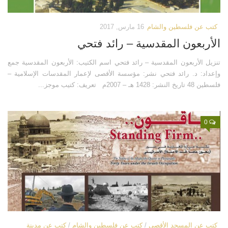
كتب عن فلسطين والشام
16 مارس, 2017
الأربعون المقدسية – رائد فتحي
تنزيل الأربعون المقدسية – رائد فتحي اسم الكتيب: الأربعون المقدسية جمع
وإعداد: د. رائد فتحي نشر: مؤسسة الأقصى لإعمار المقدسات الإسلامية –
فلسطين 48 تاريخ النشر: 1428 هـ – 2007م تعريف: كتيب موجز...
0
كتب عن المسجد الأقصى
/
كتب عن فلسطين والشام
/
كتب عن مدينة