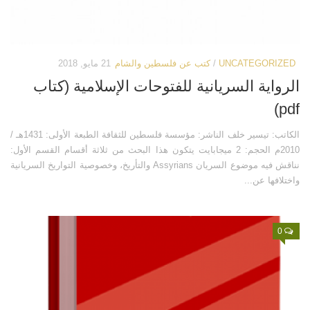
UNCATEGORIZED
/
كتب عن فلسطين والشام
21 مايو, 2018
الرواية السريانية للفتوحات الإسلامية (كتاب
pdf)
الكاتب: تيسير خلف الناشر: مؤسسة فلسطين للثقافة الطبعة الأولى: 1431هـ /
2010م الحجم: 2 ميجابايت يتكون هذا البحث من ثلاثة أقسام القسم الأول:
نناقش فيه موضوع السريان Assyrians والتأريخ، وخصوصية التواريخ السريانية
واختلافها عن...
0