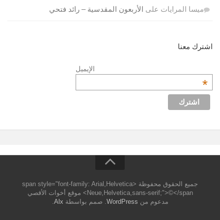
ميسا المرايات
على
الأربعون المقدسية – رائد فتحي
اشترك معنا
الإيميل
*
جميع الحقوق محفوظة <span style="font-family: Arial,Helvetica
Neue,Helvetica,sans-serif;">©</span> موقع أخوات الأقصي
مدعوم من
WordPress
. صمم بواسطة
Alx
.