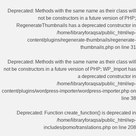
Deprecated
: Methods with the same name as their class will
not be constructors in a future version of PHP;
RegenerateThumbnails has a deprecated constructor in
/home/libraryforaqsa/public_html/wp-
content/plugins/regenerate-thumbnails/regenerate-
thumbnails.php
on line
31
Deprecated
: Methods with the same name as their class will
not be constructors in a future version of PHP; WP_Import has
a deprecated constructor in
/home/libraryforaqsa/public_html/wp-
content/plugins/wordpress-importer/wordpress-importer.php
on
line
38
Deprecated
: Function create_function() is deprecated in
/home/libraryforaqsa/public_html/wp-
includes/pomo/translations.php
on line
208