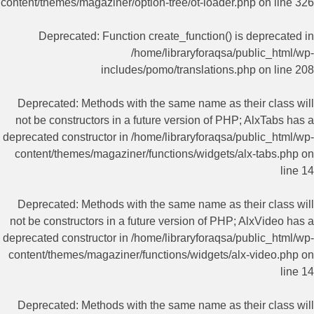
content/themes/magaziner/option-tree/ot-loader.php
on line
326
Deprecated
: Function create_function() is deprecated in
/home/libraryforaqsa/public_html/wp-
includes/pomo/translations.php
on line
208
Deprecated
: Methods with the same name as their class will
not be constructors in a future version of PHP; AlxTabs has a
deprecated constructor in
/home/libraryforaqsa/public_html/wp-
content/themes/magaziner/functions/widgets/alx-tabs.php
on
line
14
Deprecated
: Methods with the same name as their class will
not be constructors in a future version of PHP; AlxVideo has a
deprecated constructor in
/home/libraryforaqsa/public_html/wp-
content/themes/magaziner/functions/widgets/alx-video.php
on
line
14
Deprecated
: Methods with the same name as their class will