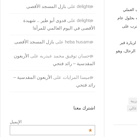
delight
على
بازل المسجد الأقصى
 العملي
رب العالمية الأولى وبالتحديد عام 1330هـ/1912م. وتمت طباعته بحلول عام
delight
على
فدوى أبو طير .. شهيدة
1893-1914) الذي تمت الإطاحة به بعد إعلان بريطانيا – الدولة المحتلة لمصر عسكريا منذ عام 1882م الحرب على
الأقصى في اليوم العالمي للمرأة!
heba husam
على
بازل المسجد الأقصى
زيارة قبر
الرحال، وهو
حسان توفيق محمد عبدربه
على
الأربعون
المقدسية – رائد فتحي
ميسا المرايات
على
الأربعون المقدسية –
رائد فتحي
ربية
اشترك معنا
غالي
الإيميل
*