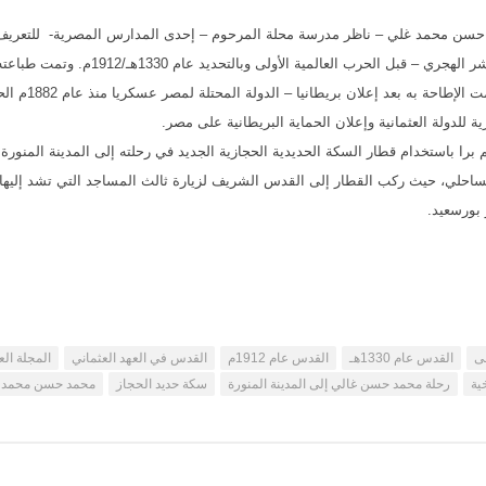
 حسن محمد غلي – ناظر مدرسة محلة المرحوم – إحدى المدارس المصرية- للتعريف
والدقيق بطريق جديد للرحلة إلى الحجاز في أوائل القرن 20 الميلادي الرابع عشر الهجري – قبل الح
1914م، وقبيل اندلاع الحرب في عهد الخديو عباس الثاني (
ية للدولة العثمانية وإعلان الحماية البريطانية على مصر.
 باستخدام قطار السكة الحديدية الحجازية الجديد في رحلته إلى المدينة المنورة ل
الساحلي، حيث ركب القطار إلى القدس الشريف لزيارة ثالث المساجد التي تشد إليها 
 بورسعيد.
صى
القدس عام 1330هـ
القدس عام 1912م
القدس في العهد العثماني
المجلة الع
ية
رحلة محمد حسن غالي إلى المدينة المنورة
سكة حديد الحجاز
محمد حسن محمد 