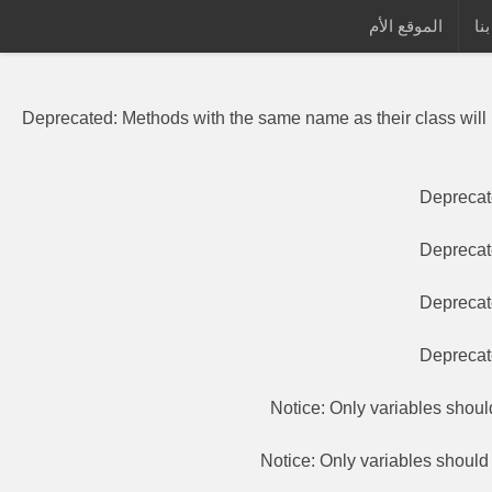
نا
الموقع الأم
Deprecated
: Methods with the same
Deprecated
: Methods with the same name as their class will
Depreca
Depreca
Depreca
Depreca
Notice
: Only variables shou
Notice
: Only variables shoul