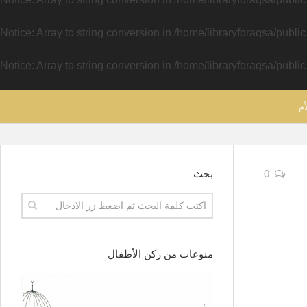
Notice
: Array to string conversion in
/home/libraryforaqsa/publi
Notice
: Array to string conversion in
/home/libraryforaqsa/publi
أم
0
بحث
منوعات من ركن الأطفال