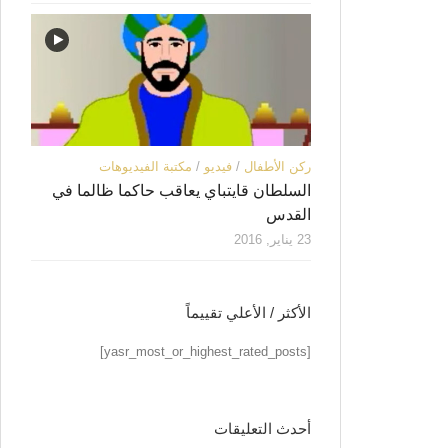
ركن الأطفال
/
فيديو
/
مكتبة الفيديوهات
السلطان قايتباي يعاقب حاكما ظالما في
القدس
23 يناير, 2016
الأكثر / الأعلي تقييماً
[yasr_most_or_highest_rated_posts]
أحدث التعليقات