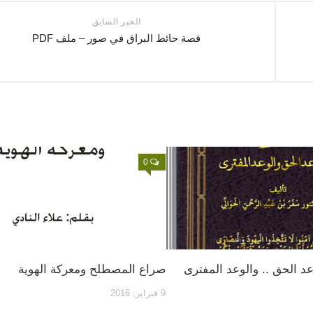
الخبر السابق
قصة حائط البراق في صور – ملف PDF
0
د الحق .. والوعد المفترى
صراع المصطلح ومعركة الهوية
9 فبراير, 2016