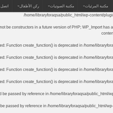
مكتبة المرئيات
مكتبة الصوتيات
ركن الأطفال
اتصل ب
 name as their class will not be constructors in a future versi
/home/libraryforaqsa/public_html/wp-content/plug
 not be constructors in a future version of PHP; WP_Import has 
conten
ted
: Function create_function() is deprecated in
/home/libraryfor
ted
: Function create_function() is deprecated in
/home/libraryfor
ted
: Function create_function() is deprecated in
/home/libraryfor
ted
: Function create_function() is deprecated in
/home/libraryfor
ld be passed by reference in
/home/libraryforaqsa/public_html/w
d be passed by reference in
/home/libraryforaqsa/public_html/wp