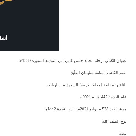
عنوان الكتاب: رحلة محمد حسن غالي إلى المدينة المنورة 1330هـ
اسم الكاتب: أسامة سليمان الفلّيح
الناشر: مجلة (المجلة العربية) السعودية – الرياض
عام النشر: 1442هـ = 2021م
هدية العدد 538 – يوليو 2021م = ذو القعدة 1442هـ
نوع الملف: pdf
نبذة: