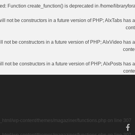
ted
: Function create_function() is deprecated in
/home/libraryfor
ill not be constructors in a future version of PHP; AlxTabs has 
cont
ll not be constructors in a future version of PHP; AlxVideo has 
conte
ll not be constructors in a future version of PHP; AlxPosts has 
conte
c_html/wp-content/themes/magaziner/functions.php
on line
307
c_html/wp-content/themes/magaziner/functions.php
on line
307