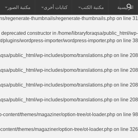
الرئيسية
مكتبة الكتب
كتابات أخرى
مكتبة الصور
on of PHP; RegenerateThumbnails has a deprecated constructor in
ins/regenerate-thumbnails/regenerate-thumbnails.php
on line
31
a deprecated constructor in
/home/libraryforaqsa/public_html/wp-
t/plugins/wordpress-importer/wordpress-importer.php
on line
38
aqsa/public_html/wp-includes/pomo/translations.php
on line
208
aqsa/public_html/wp-includes/pomo/translations.php
on line
208
aqsa/public_html/wp-includes/pomo/translations.php
on line
208
aqsa/public_html/wp-includes/pomo/translations.php
on line
208
p-content/themes/magaziner/option-tree/ot-loader.php
on line
98
-content/themes/magaziner/option-tree/ot-loader.php
on line
326