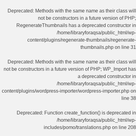
Deprecated
: Methods with the same name as their class will
not be constructors in a future version of PHP;
RegenerateThumbnails has a deprecated constructor in
/home/libraryforaqsa/public_html/wp-
content/plugins/regenerate-thumbnails/regenerate-
thumbnails.php
on line
31
Deprecated
: Methods with the same name as their class will
not be constructors in a future version of PHP; WP_Import has
a deprecated constructor in
/home/libraryforaqsa/public_html/wp-
content/plugins/wordpress-importer/wordpress-importer.php
on
line
38
Deprecated
: Function create_function() is deprecated in
/home/libraryforaqsa/public_html/wp-
includes/pomo/translations.php
on line
208