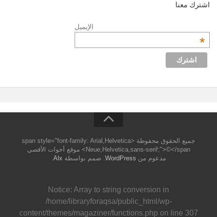
اشترك معنا
الإيميل
*
جميع الحقوق محفوظة <span style="font-family: Arial,Helvetica
Neue,Helvetica,sans-serif;">©</span> موقع أخوات الأقصي
مدعوم من
WordPress
. صمم بواسطة
Alx
.
Notice
: Array to string conversion in
/home/libraryforaqsa/public_html/wp-
content/themes/magaziner/functions.php
on line
307