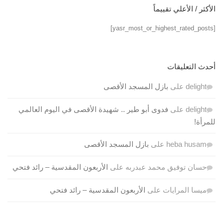
الأكثر / الأعلي تقييماً
[yasr_most_or_highest_rated_posts]
أحدث التعليقات
delight
على
بازل المسجد الأقصى
delight
على
فدوى أبو طير .. شهيدة الأقصى في اليوم العالمي
للمرأة!
heba husam
على
بازل المسجد الأقصى
حسان توفيق محمد عبدربه
على
الأربعون المقدسية – رائد فتحي
ميسا المرايات
على
الأربعون المقدسية – رائد فتحي