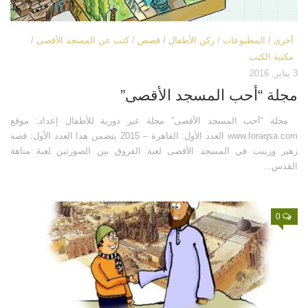
قصص
فيديو
أخرى
/
المطبوعات
/
ركن الأطفال
/
قصص
/
كتب عن المسجد الأقصى
/
مكتبة الكتب
صور
3 يناير, 2016
أخرى
مجلة “أحب المسجد الأقصى”
اتصل بنا
مجلة “أحب المسجد الأقصى” مجلة غير دورية للأطفال إعداد: موقع
الموقع الأم
www.foraqsa.com العدد الأول: القاهرة – 2015 يتضمن هذا العدد الأول: قصة
زهير وزينب في المسجد الأقصى لعبة الفروق بين الصورتين لعبة متاهة
القدس...
0