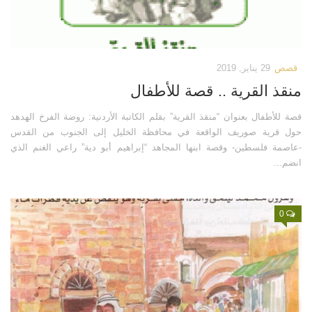
كتب أخرى
فيديوهات أخرى
العروض التقديمية
كتابات أخرى
مكتبة الصوتيات
أبحاث ودراسات
قصص
29 يناير, 2019
قرآن
المطبوعات
منقذ القرية .. قصة للأطفال
دروس علمية
مكتبة الصور
قصة للأطفال بعنوان “منقذ القرية” بقلم الكاتبة الأردنية: روضة الفرخ الهدهد
برامج إذاعية
صور المسجد الأقصى
حول قرية صوريف الواقعة في محافظة الخليل إلى الجنوب من القدس
أناشيد
صور مدينة القدس
-عاصمة فلسطين- وقصة ابنها المجاهد “إبراهيم أبو دية” راعي الغنم الذي
انضم...
متفرقات
صور ترميمات إسلامية
ركن الأطفال
صور انتهاكات صهيونية
0
مكتبة الالعاب
خرائط ورسوم بيانية
قصص
تصاميم
فيديو
صور قديمة وأثرية
صور
صور أخرى
أخرى
مكتبة المرئيات