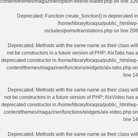
content/themes/magaziner/option-tree/ot-loader.php
on line
326
Deprecated
: Function create_function() is deprecated in
/home/libraryforaqsa/public_html/wp-
includes/pomo/translations.php
on line
208
Deprecated
: Methods with the same name as their class will
not be constructors in a future version of PHP; AlxTabs has a
deprecated constructor in
/home/libraryforaqsa/public_html/wp-
content/themes/magaziner/functions/widgets/alx-tabs.php
on
line
14
Deprecated
: Methods with the same name as their class will
not be constructors in a future version of PHP; AlxVideo has a
deprecated constructor in
/home/libraryforaqsa/public_html/wp-
content/themes/magaziner/functions/widgets/alx-video.php
on
line
14
Deprecated
: Methods with the same name as their class will