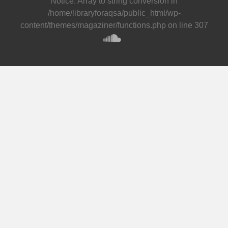
Notice
: Array to string conversion in
/home/libraryforaqsa/public_html/wp-
content/themes/magaziner/functions.php
on line
307