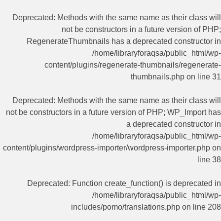
Deprecated
: Methods with the same name as their class will
not be constructors in a future version of PHP;
RegenerateThumbnails has a deprecated constructor in
/home/libraryforaqsa/public_html/wp-
content/plugins/regenerate-thumbnails/regenerate-
thumbnails.php
on line
31
Deprecated
: Methods with the same name as their class will
not be constructors in a future version of PHP; WP_Import has
a deprecated constructor in
/home/libraryforaqsa/public_html/wp-
content/plugins/wordpress-importer/wordpress-importer.php
on
line
38
Deprecated
: Function create_function() is deprecated in
/home/libraryforaqsa/public_html/wp-
includes/pomo/translations.php
on line
208