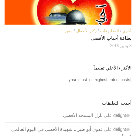
أخرى
/
المطبوعات
/
ركن الأطفال
/
مميز
بطاقة أحباب الأقصى
3 يناير, 2016
الأكثر / الأعلي تقييماً
[yasr_most_or_highest_rated_posts]
أحدث التعليقات
delight
على
بازل المسجد الأقصى
delight
على
فدوى أبو طير .. شهيدة الأقصى في اليوم العالمي