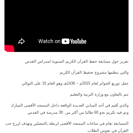
كتب أخرى
فيديوهات أخرى
العروض التقديمية
كتابات أخرى
مكتبة الصوتيات
أبحاث ودراسات
قرآن
المطبوعات
دروس علمية
مكتبة الصور
برامج إذاعية
صور المسجد الأقصى
أناشيد
تقرير حول مسابقة حفظ القرآن الكريم السنوية لمدراس القدس
صور مدينة القدس
متفرقات
صور ترميمات إسلامية
والتي ينظمها مشروع تحفيظ القرآن الكريم
ركن الأطفال
صور انتهاكات صهيونية
حفل توزيع الجوائز لعام 2015م – 1436هـ وهو العام 15 على التوالي
مكتبة الالعاب
خرائط ورسوم بيانية
تتم بالتعاون مع وزارة التربية والتعليم
قصص
تصاميم
والذي أقيم في أحد المباني العديدة الواقعة داخل المسجد الأقصى المبارك
فيديو
صور قديمة وأثرية
وتم فيه تكريم نحو 60 طالبا من أكثر من 30 مدرسة في القدس
صور
صور أخرى
المسابقة تقام في ساحات المسجد الأقصى لربطه بالمصلين وتهدف لزرع حب
القرآن في نفوس الطلاب.
أخرى
مكتبة المرئيات