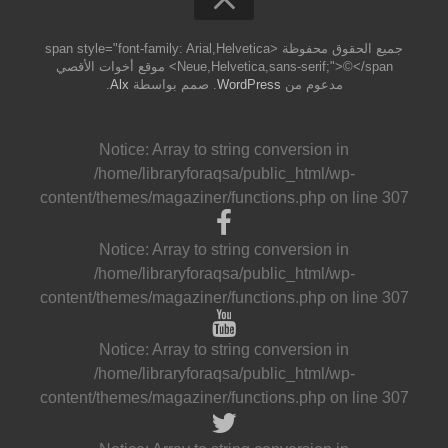
جميع الحقوق محفوظة <span style="font-family: Arial,Helvetica
Neue,Helvetica,sans-serif;">©</span> موقع أخوات الأقصي
مدعوم من
WordPress
. صمم بواسطة
Alx
.
Notice
: Array to string conversion in
/home/libraryforaqsa/public_html/wp-
content/themes/magaziner/functions.php
on line
307
Notice
: Array to string conversion in
/home/libraryforaqsa/public_html/wp-
content/themes/magaziner/functions.php
on line
307
Notice
: Array to string conversion in
/home/libraryforaqsa/public_html/wp-
content/themes/magaziner/functions.php
on line
307