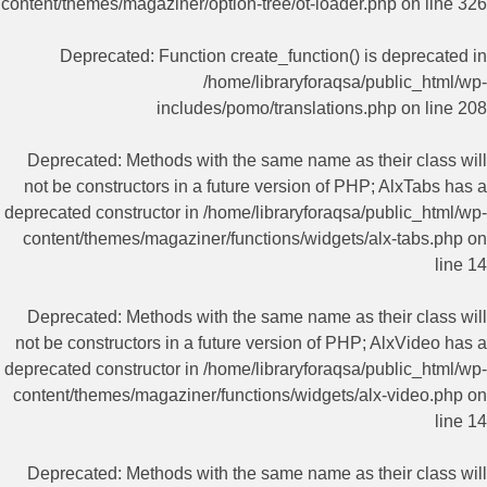
content/themes/magaziner/option-tree/ot-loader.php
on line
326
Deprecated
: Function create_function() is deprecated in
/home/libraryforaqsa/public_html/wp-
includes/pomo/translations.php
on line
208
Deprecated
: Methods with the same name as their class will
not be constructors in a future version of PHP; AlxTabs has a
deprecated constructor in
/home/libraryforaqsa/public_html/wp-
content/themes/magaziner/functions/widgets/alx-tabs.php
on
line
14
Deprecated
: Methods with the same name as their class will
not be constructors in a future version of PHP; AlxVideo has a
deprecated constructor in
/home/libraryforaqsa/public_html/wp-
content/themes/magaziner/functions/widgets/alx-video.php
on
line
14
Deprecated
: Methods with the same name as their class will