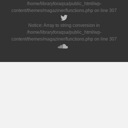
/home/libraryforaqsa/public_html/wp-
content/themes/magaziner/functions.php
on line
307
Notice
: Array to string conversion in
/home/libraryforaqsa/public_html/wp-
content/themes/magaziner/functions.php
on line
307