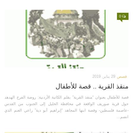
0
قصص
29 يناير, 2019
منقذ القرية .. قصة للأطفال
قصة للأطفال بعنوان “منقذ القرية” بقلم الكاتبة الأردنية: روضة الفرخ الهدهد
حول قرية صوريف الواقعة في محافظة الخليل إلى الجنوب من القدس
-عاصمة فلسطين- وقصة ابنها المجاهد “إبراهيم أبو دية” راعي الغنم الذي
انضم...