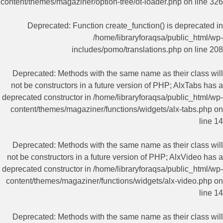
content/themes/magaziner/option-tree/ot-loader.php
on line
326
Deprecated
: Function create_function() is deprecated in
/home/libraryforaqsa/public_html/wp-
includes/pomo/translations.php
on line
208
Deprecated
: Methods with the same name as their class will
not be constructors in a future version of PHP; AlxTabs has a
deprecated constructor in
/home/libraryforaqsa/public_html/wp-
content/themes/magaziner/functions/widgets/alx-tabs.php
on
line
14
Deprecated
: Methods with the same name as their class will
not be constructors in a future version of PHP; AlxVideo has a
deprecated constructor in
/home/libraryforaqsa/public_html/wp-
content/themes/magaziner/functions/widgets/alx-video.php
on
line
14
Deprecated
: Methods with the same name as their class will