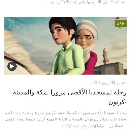
المساجد؟ لأن الله يحبها وهي أحب الأماكن إليه...
قصص
فيديو
2
صور
أخرى
اتصل بنا
الموقع الأم
فيديو
30 يوليو, 2019
رحلة لمسجدنا الأقصى مرورا بمكة والمدينة
-كرتون
رحلة لمسجدنا الأقصى مرورا بمكة والمدينة -كرتون إسراء ومعراج رحلة لفتى
وفتاة على حصان سريع إلى المساجد الثلاثة المهمة إنتاج: جمعية نساء الأقصى
– اسطنبول – تركيا info@nisaulaksa.org