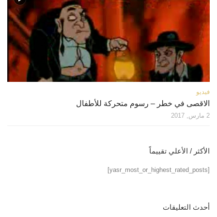
فيديو
الاقصى في خطر – رسوم متحركة للأطفال
2 مارس, 2017
الأكثر / الأعلي تقييماً
[yasr_most_or_highest_rated_posts]
أحدث التعليقات