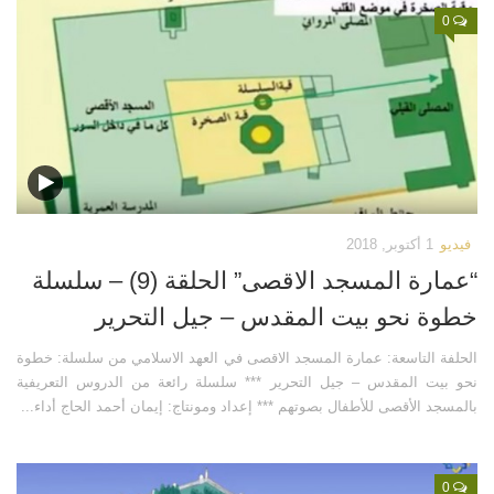
0
فيديو
1 أكتوبر, 2018
“عمارة المسجد الاقصى” الحلقة (9) – سلسلة
خطوة نحو بيت المقدس – جيل التحرير
الحلفة التاسعة: عمارة المسجد الاقصى في العهد الاسلامي من سلسلة: خطوة
نحو بيت المقدس – جيل التحرير *** سلسلة رائعة من الدروس التعريفية
بالمسجد الأقصى للأطفال بصوتهم *** إعداد ومونتاج: إيمان أحمد الحاج أداء...
0