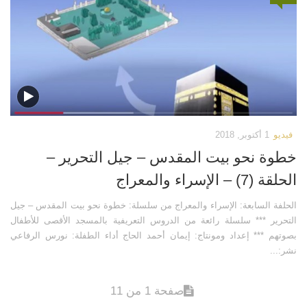
فيديو
1 أكتوبر, 2018
خطوة نحو بيت المقدس – جيل التحرير –
الحلقة (7) – الإسراء والمعراج
الحلفة السابعة: الإسراء والمعراج من سلسلة: خطوة نحو بيت المقدس – جيل
التحرير *** سلسلة رائعة من الدروس التعريفية بالمسجد الأقصى للأطفال
بصوتهم *** إعداد ومونتاج: إيمان أحمد الحاج أداء الطفلة: نورس الرفاعي
نشر:...
صفحة 1 من 11