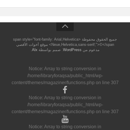
جميع الحقوق محفوظة <span style="font-family: Arial,Helvetica
Neue,Helvetica,sans-serif;">©</span> موقع أخوات الأقصي
مدعوم من
WordPress
. صمم بواسطة
Alx
.
Notice
: Array to string conversion in
/home/libraryforaqsa/public_html/wp-
content/themes/magaziner/functions.php
on line
307
Notice
: Array to string conversion in
/home/libraryforaqsa/public_html/wp-
content/themes/magaziner/functions.php
on line
307
Notice
: Array to string conversion in