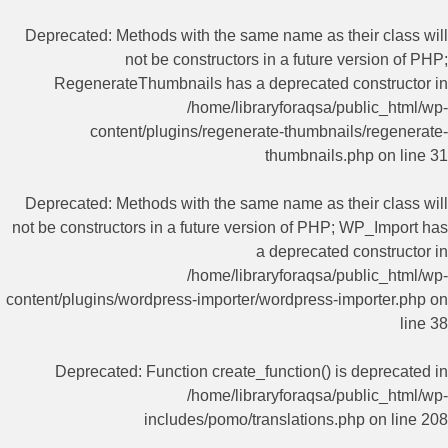
Deprecated
: Methods with the same name as their class will
not be constructors in a future version of PHP;
RegenerateThumbnails has a deprecated constructor in
/home/libraryforaqsa/public_html/wp-
content/plugins/regenerate-thumbnails/regenerate-
thumbnails.php
on line
31
Deprecated
: Methods with the same name as their class will
not be constructors in a future version of PHP; WP_Import has
a deprecated constructor in
/home/libraryforaqsa/public_html/wp-
content/plugins/wordpress-importer/wordpress-importer.php
on
line
38
Deprecated
: Function create_function() is deprecated in
/home/libraryforaqsa/public_html/wp-
includes/pomo/translations.php
on line
208