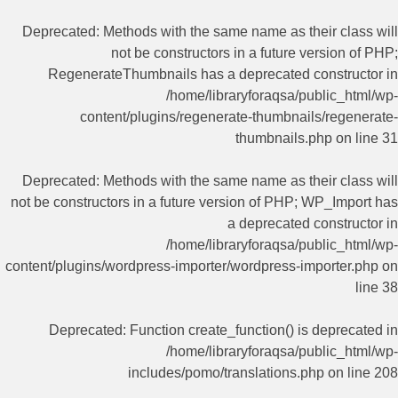
Deprecated
: Methods with the same name as their class will
not be constructors in a future version of PHP;
RegenerateThumbnails has a deprecated constructor in
/home/libraryforaqsa/public_html/wp-
content/plugins/regenerate-thumbnails/regenerate-
thumbnails.php
on line
31
Deprecated
: Methods with the same name as their class will
not be constructors in a future version of PHP; WP_Import has
a deprecated constructor in
/home/libraryforaqsa/public_html/wp-
content/plugins/wordpress-importer/wordpress-importer.php
on
line
38
Deprecated
: Function create_function() is deprecated in
/home/libraryforaqsa/public_html/wp-
includes/pomo/translations.php
on line
208