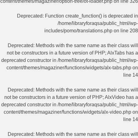
content/themes/magaziner/option-tree/ot-loader.php
on line
326
Deprecated
: Function create_function() is deprecated in
/home/libraryforaqsa/public_html/wp-
includes/pomo/translations.php
on line
208
Deprecated
: Methods with the same name as their class will
not be constructors in a future version of PHP; AlxTabs has a
deprecated constructor in
/home/libraryforaqsa/public_html/wp-
content/themes/magaziner/functions/widgets/alx-tabs.php
on
line
14
Deprecated
: Methods with the same name as their class will
not be constructors in a future version of PHP; AlxVideo has a
deprecated constructor in
/home/libraryforaqsa/public_html/wp-
content/themes/magaziner/functions/widgets/alx-video.php
on
line
14
Deprecated
: Methods with the same name as their class will