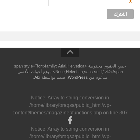
*
جميع الحقوق محفوظة <span style="font-family: Arial,Helvetica
Neue,Helvetica,sans-serif;">©</span> موقع أخوات الأقصي
مدعوم من
WordPress
. صمم بواسطة
Alx
.
Notice
: Array to string conversion in
/home/libraryforaqsa/public_html/wp-
content/themes/magaziner/functions.php
on line
307
Notice
: Array to string conversion in
/home/libraryforaqsa/public_html/wp-