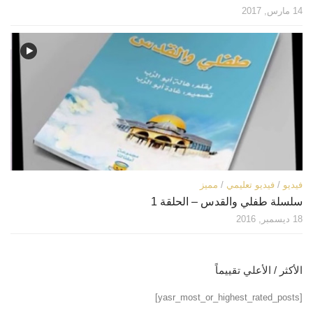
14 مارس, 2017
فيديو
/
فيديو تعليمي
/
مميز
سلسلة طفلي والقدس – الحلقة 1
18 ديسمبر, 2016
الأكثر / الأعلي تقييماً
[yasr_most_or_highest_rated_posts]