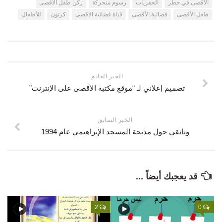
الأقصى في خطر
الحفريات
رسوم متحركة
ركن طفل الأقصى
اتصل بنا
طفل الأقصى
فضائية الأقصى
قناة فضائية الاقصى
كرتون
للأطفال
مكتبة الفيديوهات
الموقع الأم
فيديو وثائقي عن بيت المقدس
فيديو تعليمي عن بيت المقدس
فيديوهات أخرى
الخبر القادم
العروض التقديمية
تصميم إعلاني لـ “موقع مكتبة الأقصى على الإنترنت”
مكتبة الصوتيات
قرآن
الخبر السابق
وثائقي حول مذبحة المسجد الإبراهيمي عام 1994
دروس علمية
برامج إذاعية
أناشيد
قد يعجبك أيضاً ...
متفرقات
ركن الأطفال
2
0
مكتبة الالعاب