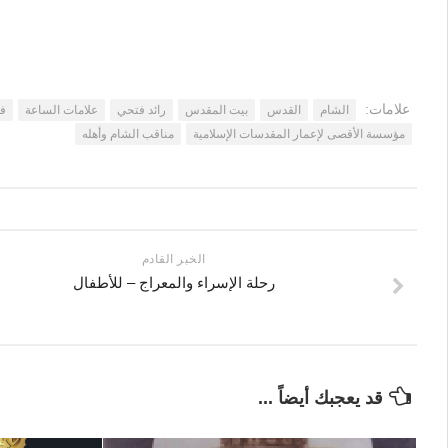
علامات:
الشام
القدس
بيت المقدس
رائد فتحي
علامات الساعة
فض
مؤسسة الأقصى لإعمار المقدسات الإسلامية
مناقب الشام وأهله
الخبر القادم
رحلة الإسراء والمعراج – للأطفال
قد يعجبك أيضاً ...