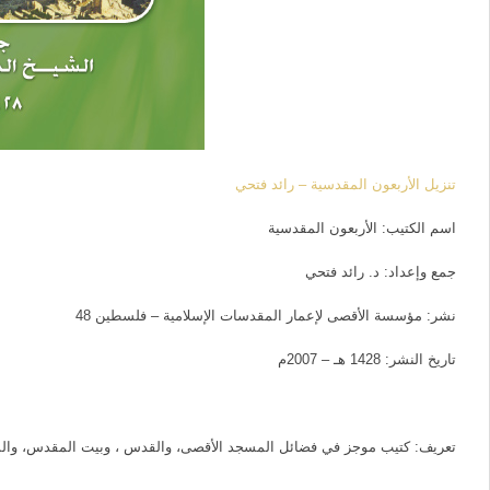
تنزيل الأربعون المقدسية – رائد فتحي
اسم الكتيب: الأربعون المقدسية
جمع وإعداد: د. رائد فتحي
نشر: مؤسسة الأقصى لإعمار المقدسات الإسلامية – فلسطين 48
تاريخ النشر: 1428 هـ – 2007م
تعريف: كتيب موجز في فضائل المسجد الأقصى، والقدس ، وبيت المقدس، والشام عامة، يتضمن نص 40 حديثا نبويا في هذا ال