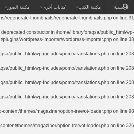
الرئيسية
مكتبة الكتب
كتابات أخرى
مكتبة الصور
on of PHP; RegenerateThumbnails has a deprecated constructor in
ins/regenerate-thumbnails/regenerate-thumbnails.php
on line
31
a deprecated constructor in
/home/libraryforaqsa/public_html/wp-
t/plugins/wordpress-importer/wordpress-importer.php
on line
38
aqsa/public_html/wp-includes/pomo/translations.php
on line
208
aqsa/public_html/wp-includes/pomo/translations.php
on line
208
aqsa/public_html/wp-includes/pomo/translations.php
on line
208
aqsa/public_html/wp-includes/pomo/translations.php
on line
208
p-content/themes/magaziner/option-tree/ot-loader.php
on line
98
-content/themes/magaziner/option-tree/ot-loader.php
on line
326