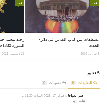
0
0
مقتطفات من كتاب القدس في دائرة
رحلة محمد حسن
الحدث
المنورة 1330هـ
1 فبراير, 2016
28 ديسمبر, 2021
5 تعليق
التعليقات
5
تعقيبات
0
عبير الخواجا
فبراير 17, 2021 الساعة 11:30 م
كناب رائع