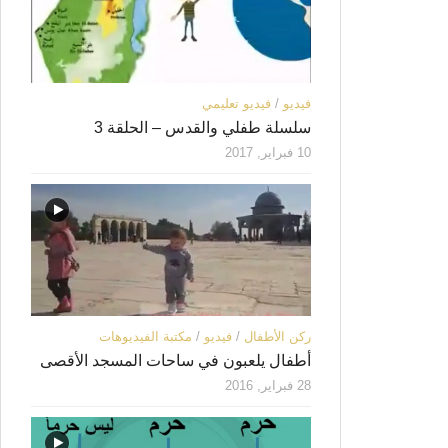
فيديو
/
فيديو تعليمي
سلسلة طفلي والقدس – الحلقة 3
10 فبراير, 2017
ركن الأطفال
/
فيديو
/
مكتبة الفيديوهات
أطفال يلعبون في ساحات المسجد الأقصى
28 فبراير, 2016