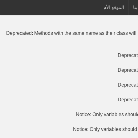
نا
الموقع الأم
Deprecated
: Methods with the same
Deprecated
: Methods with the same name as their class will
Depreca
Depreca
Depreca
Depreca
Notice
: Only variables shou
Notice
: Only variables shoul