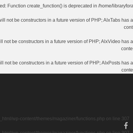
ted
: Function create_function() is deprecated in
/home/libraryfor
ill not be constructors in a future version of PHP; AlxTabs has 
cont
ll not be constructors in a future version of PHP; AlxVideo has 
conte
ll not be constructors in a future version of PHP; AlxPosts has 
conte
c_html/wp-content/themes/magaziner/functions.php
on line
307
c_html/wp-content/themes/magaziner/functions.php
on line
307