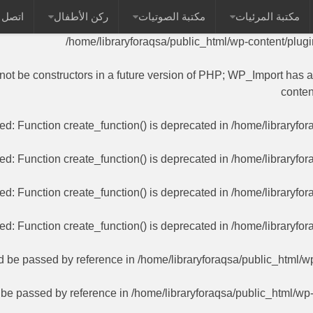
مكتبة المرئيات
مكتبة الصوتيات
ركن الأطفال
اتصل ب
 name as their class will not be constructors in a future versi
/home/libraryforaqsa/public_html/wp-content/plug
 not be constructors in a future version of PHP; WP_Import has 
conten
ted
: Function create_function() is deprecated in
/home/libraryfor
ted
: Function create_function() is deprecated in
/home/libraryfor
ted
: Function create_function() is deprecated in
/home/libraryfor
ted
: Function create_function() is deprecated in
/home/libraryfor
ld be passed by reference in
/home/libraryforaqsa/public_html/w
d be passed by reference in
/home/libraryforaqsa/public_html/wp