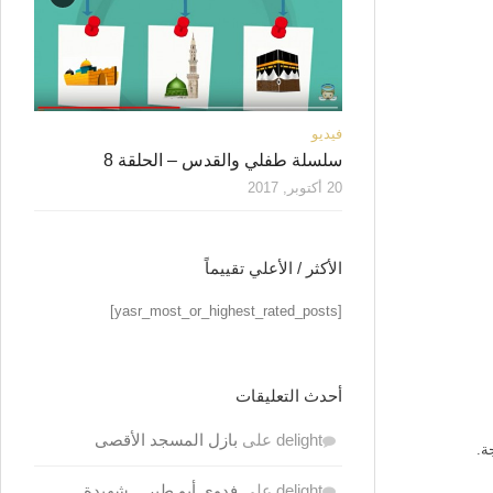
فيديو
سلسلة طفلي والقدس – الحلقة 8
20 أكتوبر, 2017
الأكثر / الأعلي تقييماً
[yasr_most_or_highest_rated_posts]
أحدث التعليقات
delight
على
بازل المسجد الأقصى
delight
على
فدوى أبو طير .. شهيدة