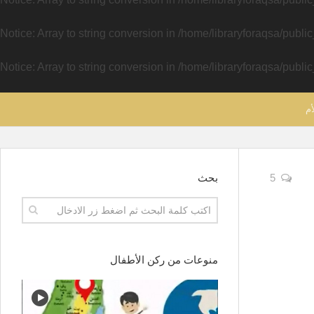
Notice
: Array to string conversion in
/home/libraryforaqsa/publi
Notice
: Array to string conversion in
/home/libraryforaqsa/publi
أم
5
بحث
منوعات من ركن الأطفال