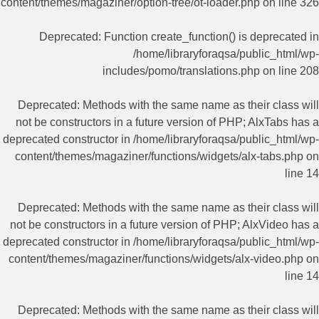
content/themes/magaziner/option-tree/ot-loader.php
on line
326
Deprecated
: Function create_function() is deprecated in
/home/libraryforaqsa/public_html/wp-
includes/pomo/translations.php
on line
208
Deprecated
: Methods with the same name as their class will
not be constructors in a future version of PHP; AlxTabs has a
deprecated constructor in
/home/libraryforaqsa/public_html/wp-
content/themes/magaziner/functions/widgets/alx-tabs.php
on
line
14
Deprecated
: Methods with the same name as their class will
not be constructors in a future version of PHP; AlxVideo has a
deprecated constructor in
/home/libraryforaqsa/public_html/wp-
content/themes/magaziner/functions/widgets/alx-video.php
on
line
14
Deprecated
: Methods with the same name as their class will