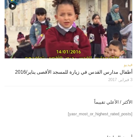
فيديو
أطفال مدارس القدس في زيارة للمسجد الأقصى يناير/2016
3 فبراير, 2017
الأكثر / الأعلي تقييماً
[yasr_most_or_highest_rated_posts]