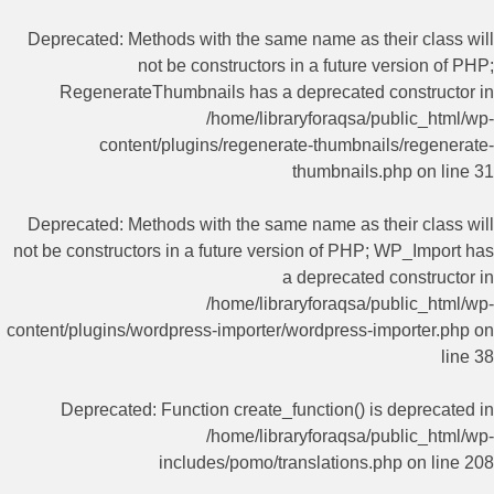
Deprecated
: Methods with the same name as their class will
not be constructors in a future version of PHP;
RegenerateThumbnails has a deprecated constructor in
/home/libraryforaqsa/public_html/wp-
content/plugins/regenerate-thumbnails/regenerate-
thumbnails.php
on line
31
Deprecated
: Methods with the same name as their class will
not be constructors in a future version of PHP; WP_Import has
a deprecated constructor in
/home/libraryforaqsa/public_html/wp-
content/plugins/wordpress-importer/wordpress-importer.php
on
line
38
Deprecated
: Function create_function() is deprecated in
/home/libraryforaqsa/public_html/wp-
includes/pomo/translations.php
on line
208