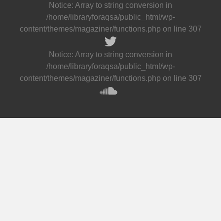
Notice
: Array to string conversion in
/home/libraryforaqsa/public_html/wp-
content/themes/magaziner/functions.php
on line
307
Notice
: Array to string conversion in
/home/libraryforaqsa/public_html/wp-
content/themes/magaziner/functions.php
on line
307