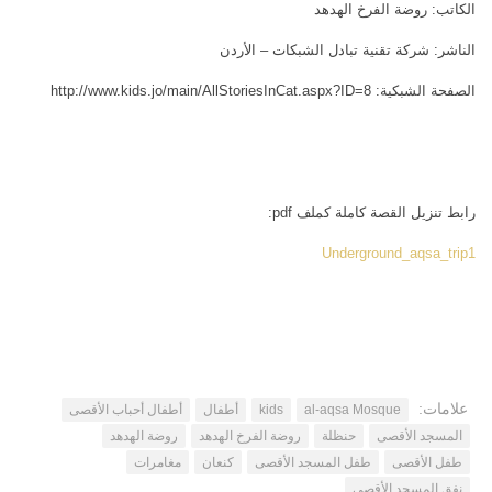
الكاتب: روضة الفرخ الهدهد
اتصل بنا
مكتبة الفيديوهات
الناشر: شركة تقنية تبادل الشبكات – الأردن
الموقع الأم
فيديو وثائقي عن بيت المقدس
الصفحة الشبكية: http://www.kids.jo/main/AllStoriesInCat.aspx?ID=8
فيديو تعليمي عن بيت المقدس
فيديوهات أخرى
العروض التقديمية
رابط تنزيل القصة كاملة كملف pdf:
مكتبة الصوتيات
Underground_aqsa_trip1
قرآن
دروس علمية
برامج إذاعية
أناشيد
متفرقات
علامات:
al-aqsa Mosque
kids
‫أطفال
أطفال أحباب الأقصى
المسجد الأقصى
حنظلة
روضة الفرخ الهدهد
روضة الهدهد
ركن الأطفال
طفل الأقصى
طفل المسجد الأقصى
كنعان
مغامرات
مكتبة الالعاب
نفق المسجد الأقصى