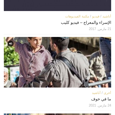
أناشيد
/
فيديو
/
مكتبة الفيديوهات
الإسراء والمعراج – فيديو كليب
21 مارس, 2017
أخرى
/
أناشيد
ما في خوف
24 مارس, 2021