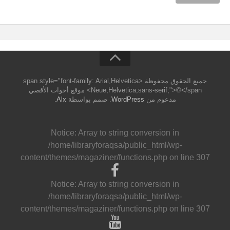
جميع الحقوق محفوظة <span style="font-family: Arial,Helvetica
Neue,Helvetica,sans-serif;">©</span> موقع أخوات الأقصي
مدعوم من
WordPress
. صمم بواسطة
Alx
.
Notice
: Array to string conversion in
/home/libraryforaqsa/public_html/wp-
content/themes/magaziner/functions.php
on line
307
Notice
: Array to string conversion in
/home/libraryforaqsa/public_html/wp-
content/themes/magaziner/functions.php
on line
307