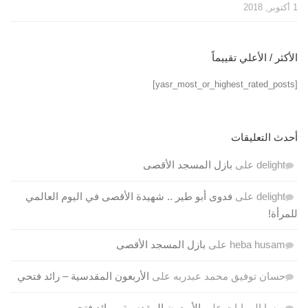
1 أكتوبر, 2018
الأكثر / الأعلي تقييماً
[yasr_most_or_highest_rated_posts]
أحدث التعليقات
delight
على
بازل المسجد الأقصى
delight
على
فدوى أبو طير .. شهيدة الأقصى في اليوم العالمي
للمرأة!
heba husam
على
بازل المسجد الأقصى
حسان توفيق محمد عبدربه
على
الأربعون المقدسية – رائد فتحي
ميسا المرايات
على
الأربعون المقدسية – رائد فتحي