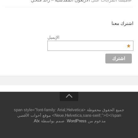
اشترك معنا
الإيميل
*
جميع الحقوق محفوظة <span style="font-family: Arial,Helvetica
Neue,Helvetica,sans-serif;">©</span> موقع أخوات الأقصي
مدعوم من
WordPress
. صمم بواسطة
Alx
.