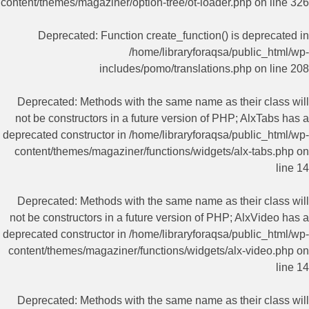
content/themes/magaziner/option-tree/ot-loader.php
on line
326
Deprecated
: Function create_function() is deprecated in
/home/libraryforaqsa/public_html/wp-
includes/pomo/translations.php
on line
208
Deprecated
: Methods with the same name as their class will
not be constructors in a future version of PHP; AlxTabs has a
deprecated constructor in
/home/libraryforaqsa/public_html/wp-
content/themes/magaziner/functions/widgets/alx-tabs.php
on
line
14
Deprecated
: Methods with the same name as their class will
not be constructors in a future version of PHP; AlxVideo has a
deprecated constructor in
/home/libraryforaqsa/public_html/wp-
content/themes/magaziner/functions/widgets/alx-video.php
on
line
14
Deprecated
: Methods with the same name as their class will