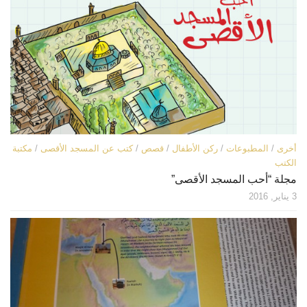
أخرى
/
المطبوعات
/
ركن الأطفال
/
قصص
/
كتب عن المسجد الأقصى
/
مكتبة
الكتب
مجلة “أحب المسجد الأقصى”
3 يناير, 2016