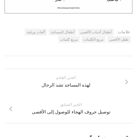
اتصل بنا
مكتبة الفيديوهات
الموقع الأم
فيديو وثائقي عن بيت المقدس
فيديو تعليمي عن بيت المقدس
علامات:
أطفال أحباب الأقصى
أطفال المساجد
ألعاب ورقية
طفل الأقصى
مربع الكلمات
مربع كلمات
فيديوهات أخرى
العروض التقديمية
مكتبة الصوتيات
قرآن
الخبر القادم
دروس علمية
لهذه المساجد تشد الرحال
برامج إذاعية
أناشيد
الخبر السابق
توصيل حروف الهجاء للوصول إلى الأقصى
متفرقات
ركن الأطفال
مكتبة الالعاب