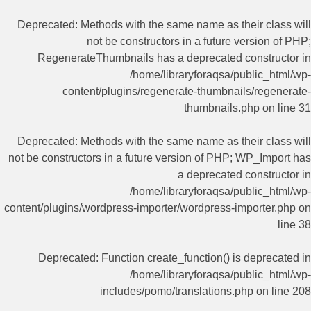
Deprecated
: Methods with the same name as their class will
not be constructors in a future version of PHP;
RegenerateThumbnails has a deprecated constructor in
/home/libraryforaqsa/public_html/wp-
content/plugins/regenerate-thumbnails/regenerate-
thumbnails.php
on line
31
Deprecated
: Methods with the same name as their class will
not be constructors in a future version of PHP; WP_Import has
a deprecated constructor in
/home/libraryforaqsa/public_html/wp-
content/plugins/wordpress-importer/wordpress-importer.php
on
line
38
Deprecated
: Function create_function() is deprecated in
/home/libraryforaqsa/public_html/wp-
includes/pomo/translations.php
on line
208