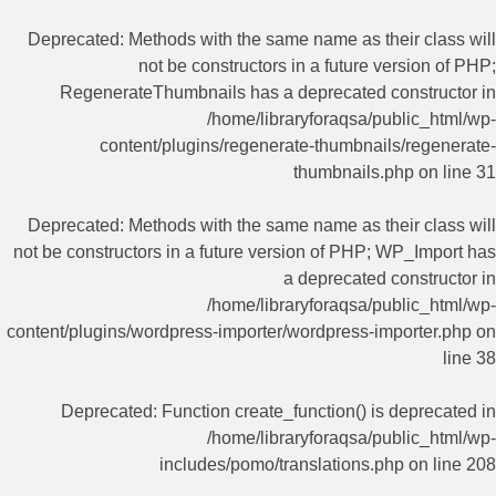
Deprecated
: Methods with the same name as their class will
not be constructors in a future version of PHP;
RegenerateThumbnails has a deprecated constructor in
/home/libraryforaqsa/public_html/wp-
content/plugins/regenerate-thumbnails/regenerate-
thumbnails.php
on line
31
Deprecated
: Methods with the same name as their class will
not be constructors in a future version of PHP; WP_Import has
a deprecated constructor in
/home/libraryforaqsa/public_html/wp-
content/plugins/wordpress-importer/wordpress-importer.php
on
line
38
Deprecated
: Function create_function() is deprecated in
/home/libraryforaqsa/public_html/wp-
includes/pomo/translations.php
on line
208