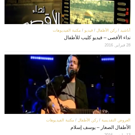
أناشيد
/
ركن الأطفال
/
فيديو
/
مكتبة الفيديوهات
نداء الأقصى – فيديو كليب للأطفال
28 فبراير, 2016
العروض التقديمية
/
ركن الأطفال
/
مكتبة الفيديوهات
الأطفال الصغار – يوسف إسلام
13 مارس, 2016