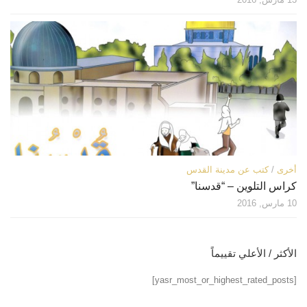
أخرى
/
كتب عن مدينة القدس
كراس التلوين – “قدسنا”
10 مارس, 2016
الأكثر / الأعلي تقييماً
[yasr_most_or_highest_rated_posts]