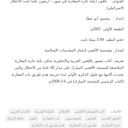
العنوان: باقون (نكبة حارة المغاربة في صور – اربعون عاما تحت الاحتلال
الاسرائيلي)
اتصل بنا
مكتبة الفيديوهات
إعداد: محمود أبو عطا
الموقع الأم
فيديو وثائقي عن بيت المقدس
فيديو تعليمي عن بيت المقدس
الطبعة الأولى 2007م
فيديوهات أخرى
حجم الملف: 3.89 ميجا بايت
العروض التقديمية
إصدار: مؤسسة الأقصى لإعمار المقدسات الإسلامية
مكتبة الصوتيات
تعريف: كتاب مصور باللغتين العربية والإنجليزية يحكي نكبة حارة المغاربة
قرآن
الملاصقة للمسجد الأقصى المبارك على مدار 40 عاما من الاحتلال والتي
تجددت آلامها مع حلول الذكرى الأولى لبدء جريمة هدم طريق باب المغاربة
دروس علمية
(الباب الرئيسي للمسجد المبارك) في 6-2-2008م.
برامج إذاعية
أناشيد
متفرقات
علامات:
أحب المسجد الأقصى
الاحتلال
البلدة القديمة
الجدار الغربي
ركن الأطفال
السور الغربي
القدس
المقدسيون
باب المغاربة
باقون
حائط البراق
مكتبة الالعاب
حارة المغاربة
طريق باب المغاربة
هدم طريق باب المغاربة