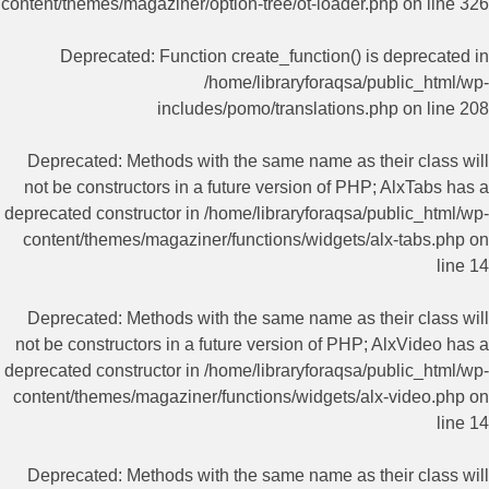
content/themes/magaziner/option-tree/ot-loader.php
on line
326
Deprecated
: Function create_function() is deprecated in
/home/libraryforaqsa/public_html/wp-
includes/pomo/translations.php
on line
208
Deprecated
: Methods with the same name as their class will
not be constructors in a future version of PHP; AlxTabs has a
deprecated constructor in
/home/libraryforaqsa/public_html/wp-
content/themes/magaziner/functions/widgets/alx-tabs.php
on
line
14
Deprecated
: Methods with the same name as their class will
not be constructors in a future version of PHP; AlxVideo has a
deprecated constructor in
/home/libraryforaqsa/public_html/wp-
content/themes/magaziner/functions/widgets/alx-video.php
on
line
14
Deprecated
: Methods with the same name as their class will