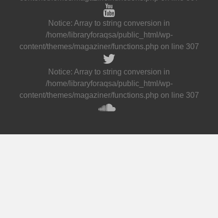
Notice
: Array to string conversion in
/home/libraryforaqsa/public_html/wp-
content/themes/magaziner/functions.php
on line
307
Notice
: Array to string conversion in
/home/libraryforaqsa/public_html/wp-
content/themes/magaziner/functions.php
on line
307