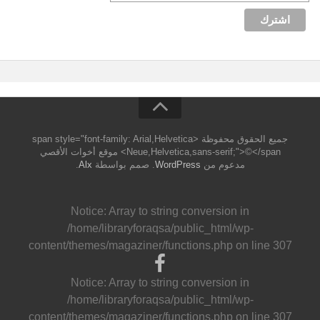
جميع الحقوق محفوظة <span style="font-family: Arial,Helvetica
Neue,Helvetica,sans-serif;">©</span> موقع أخوات الأقصي
مدعوم من
WordPress
. صمم بواسطة
Alx
.
Notice
: Array to string conversion in
/home/libraryforaqsa/public_html/wp-
content/themes/magaziner/functions.php
on line
307
Notice
: Array to string conversion in
/home/libraryforaqsa/public_html/wp-
content/themes/magaziner/functions.php
on line
307