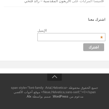
ميسا المرايات
على
الأربعون المقدسية – رائد فتحي
اشترك معنا
الإيميل
*
جميع الحقوق محفوظة <span style="font-family: Arial,Helvetica
Neue,Helvetica,sans-serif;">©</span> موقع أخوات الأقصي
مدعوم من
WordPress
. صمم بواسطة
Alx
.