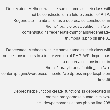
Deprecated
: Methods with the same name as their class will
not be constructors in a future version of PHP;
RegenerateThumbnails has a deprecated constructor in
/home/libraryforaqsa/public_html/wp-
content/plugins/regenerate-thumbnails/regenerate-
thumbnails.php
on line
31
Deprecated
: Methods with the same name as their class will
not be constructors in a future version of PHP; WP_Import has
a deprecated constructor in
/home/libraryforaqsa/public_html/wp-
content/plugins/wordpress-importer/wordpress-importer.php
on
line
38
Deprecated
: Function create_function() is deprecated in
/home/libraryforaqsa/public_html/wp-
includes/pomo/translations.php
on line
208