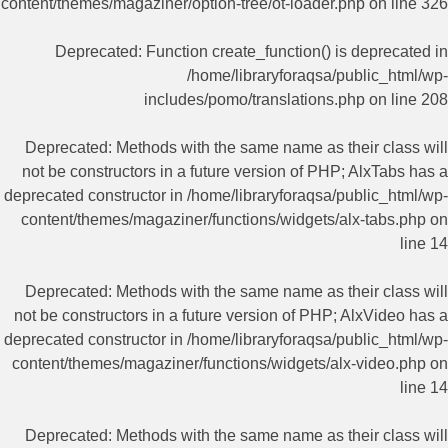
content/themes/magaziner/option-tree/ot-loader.php
on line
326
Deprecated
: Function create_function() is deprecated in
/home/libraryforaqsa/public_html/wp-
includes/pomo/translations.php
on line
208
Deprecated
: Methods with the same name as their class will
not be constructors in a future version of PHP; AlxTabs has a
deprecated constructor in
/home/libraryforaqsa/public_html/wp-
content/themes/magaziner/functions/widgets/alx-tabs.php
on
line
14
Deprecated
: Methods with the same name as their class will
not be constructors in a future version of PHP; AlxVideo has a
deprecated constructor in
/home/libraryforaqsa/public_html/wp-
content/themes/magaziner/functions/widgets/alx-video.php
on
line
14
Deprecated
: Methods with the same name as their class will