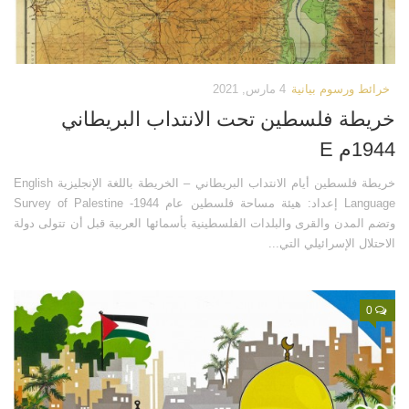
كتب أخرى
فيديوهات أخرى
العروض التقديمية
كتابات أخرى
مكتبة الصوتيات
أبحاث ودراسات
خرائط ورسوم بيانية
4 مارس, 2021
قرآن
المطبوعات
خريطة فلسطين تحت الانتداب البريطاني
دروس علمية
مكتبة الصور
1944م E
برامج إذاعية
صور المسجد الأقصى
خريطة فلسطين أيام الانتداب البريطاني – الخريطة باللغة الإنجليزية English
أناشيد
صور مدينة القدس
Language إعداد: هيئة مساحة فلسطين عام 1944- Survey of Palestine
متفرقات
صور ترميمات إسلامية
وتضم المدن والقرى والبلدات الفلسطينية بأسمائها العربية قبل أن تتولى دولة
الاحتلال الإسرائيلي التي...
ركن الأطفال
صور انتهاكات صهيونية
مكتبة الالعاب
خرائط ورسوم بيانية
0
قصص
تصاميم
فيديو
صور قديمة وأثرية
صور
صور أخرى
أخرى
مكتبة المرئيات