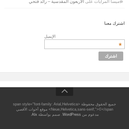
ميسا المرايات
على
الأربعون المقدسية – رائد فتحي
اشترك معنا
الإيميل
*
جميع الحقوق محفوظة <span style="font-family: Arial,Helvetica
Neue,Helvetica,sans-serif;">©</span> موقع أخوات الأقصي
مدعوم من
WordPress
. صمم بواسطة
Alx
.