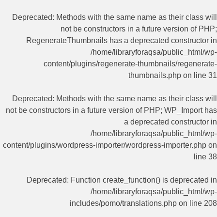
Deprecated
: Methods with the same name as their class will
not be constructors in a future version of PHP;
RegenerateThumbnails has a deprecated constructor in
/home/libraryforaqsa/public_html/wp-
content/plugins/regenerate-thumbnails/regenerate-
thumbnails.php
on line
31
Deprecated
: Methods with the same name as their class will
not be constructors in a future version of PHP; WP_Import has
a deprecated constructor in
/home/libraryforaqsa/public_html/wp-
content/plugins/wordpress-importer/wordpress-importer.php
on
line
38
Deprecated
: Function create_function() is deprecated in
/home/libraryforaqsa/public_html/wp-
includes/pomo/translations.php
on line
208