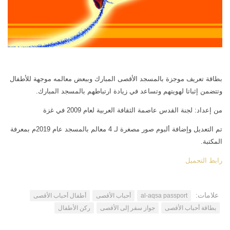
اتصل بنا
مكتبة الفيديوهات
الموقع الأم
فيديو وثائقي عن بيت المقدس
فيديو تعليمي عن بيت المقدس
فيديوهات أخرى
بطاقة تعريف موجزة بالمسجد الأقصى المبارك وببعض معالمه موجهة للأطفال
العروض التقديمية
وتتضمن إثباتا لهويتهم وتساعد في زيادة ارتباطهم بالمسجد المبارك.
مكتبة الصوتيات
من إعداد: لجنة القدس عاصمة الثقافة العربية لعام 2009 في غزة
قرآن
تم التعديل وإضافة ألبوم صور مصغرة لـ 4 معالم بالمسجد عام 2019م بمعرفة
دروس علمية
المكتبة.
برامج إذاعية
رابط التحميل
أناشيد
متفرقات
علامات:
al-aqsa passport
أحباب الأقصى‬
أطفال أحباب الأقصى
ركن الأطفال
بطاقة أحباب الأقصى
جواز سفر إلى الأقصى
ركن الأطفال
مكتبة الالعاب