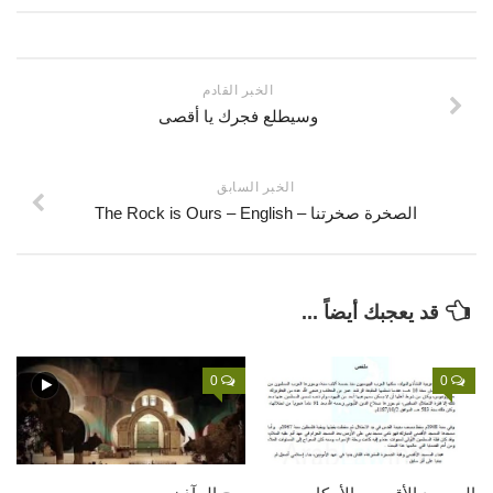
قصص
فيديو
الخبر القادم
صور
وسيطلع فجرك يا أقصى
أخرى
اتصل بنا
الخبر السابق
الصخرة صخرتنا – The Rock is Ours – English
الموقع الأم
قد يعجبك أيضاً ...
0
0