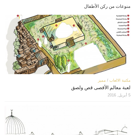
منوعات من ركن الأطفال
مكتبة الالعاب
/
مميز
لعبة معالم الأقصى قص ولصق
5 أبريل, 2016