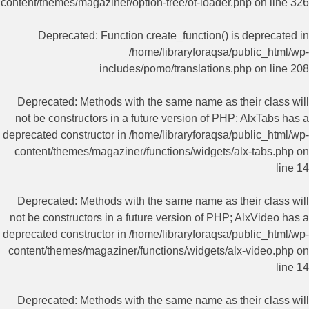
content/themes/magaziner/option-tree/ot-loader.php
on line
326
Deprecated
: Function create_function() is deprecated in
/home/libraryforaqsa/public_html/wp-
includes/pomo/translations.php
on line
208
Deprecated
: Methods with the same name as their class will
not be constructors in a future version of PHP; AlxTabs has a
deprecated constructor in
/home/libraryforaqsa/public_html/wp-
content/themes/magaziner/functions/widgets/alx-tabs.php
on
line
14
Deprecated
: Methods with the same name as their class will
not be constructors in a future version of PHP; AlxVideo has a
deprecated constructor in
/home/libraryforaqsa/public_html/wp-
content/themes/magaziner/functions/widgets/alx-video.php
on
line
14
Deprecated
: Methods with the same name as their class will