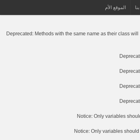
نا
الموقع الأم
Deprecated
: Methods with the same
Deprecated
: Methods with the same name as their class will
Depreca
Depreca
Depreca
Depreca
Notice
: Only variables shou
Notice
: Only variables shoul