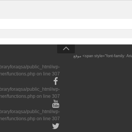
جميع الحقوق محفوظة <span style="font-family: Arial,Helvetica Neue,Helvetica,sans-serif;">©</span> موقع
ibraryforaqsa/public_html/wp-
ner/functions.php
on line
307
ibraryforaqsa/public_html/wp-
ner/functions.php
on line
307
ibraryforaqsa/public_html/wp-
ner/functions.php
on line
307