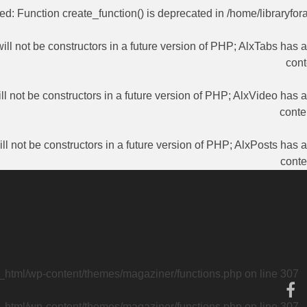
ted
: Function create_function() is deprecated in
/home/libraryfor
ill not be constructors in a future version of PHP; AlxTabs has 
cont
ll not be constructors in a future version of PHP; AlxVideo has 
conte
ll not be constructors in a future version of PHP; AlxPosts has 
conte
c_html/wp-content/themes/magaziner/functions.php
on line
307
c_html/wp-content/themes/magaziner/functions.php
on line
307