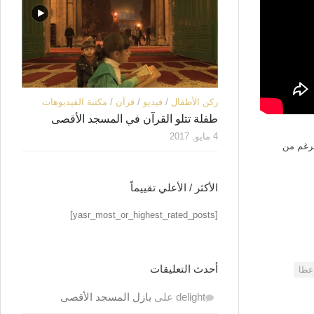
ركن الأطفال
/
فيديو
/
قرآن
/
مكتبة الفيديوهات
طفلة تتلو القرآن في المسجد الأقصى
4 مايو, 2017
لرغم من
الأكثر / الأعلي تقييماً
[yasr_most_or_highest_rated_posts]
أحدث التعليقات
 عطا
delight
على
بازل المسجد الأقصى