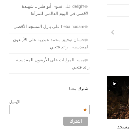
delight
على
فدوى أبو طير .. شهيدة
الأقصى في اليوم العالمي للمرأة!
heba husam
على
بازل المسجد الأقصى
حسان توفيق محمد عبدربه
على
الأربعون
المقدسية – رائد فتحي
ميسا المرايات
على
الأربعون المقدسية –
رائد فتحي
اشترك معنا
الإيميل
*
ن 1437 في المسجد