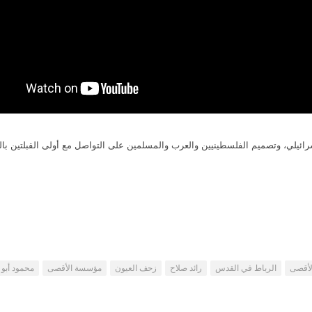
رائيلي، وتصميم الفلسطينيين والعرب والمسلمين على التواصل مع أولى القبلتين با
لأقصى
الرباط في القدس
رائد صلاح
زحف العيون
مؤسسة الأقصى
محمود أبو