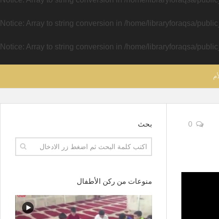
Notice
: Array to string conversion in
/home/libraryforaqsa/publi
Notice
: Array to string conversion in
/home/libraryforaqsa/publi
أم
0
بحث
منوعات من ركن الأطفال