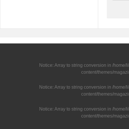
Notice
: Array to string conversion in
/home/l
content/themes/magazi
Notice
: Array to string conversion in
/home/l
content/themes/magazi
Notice
: Array to string conversion in
/home/l
content/themes/magazi