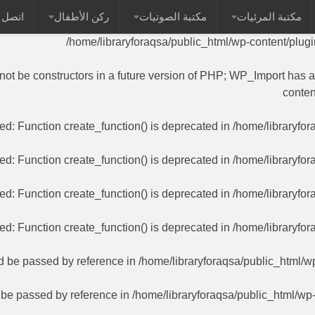
مكتبة المرئيات
مكتبة الصوتيات
ركن الأطفال
اتصل ب
 name as their class will not be constructors in a future versi
/home/libraryforaqsa/public_html/wp-content/plug
 not be constructors in a future version of PHP; WP_Import has 
conten
ted
: Function create_function() is deprecated in
/home/libraryfor
ted
: Function create_function() is deprecated in
/home/libraryfor
ted
: Function create_function() is deprecated in
/home/libraryfor
ted
: Function create_function() is deprecated in
/home/libraryfor
ld be passed by reference in
/home/libraryforaqsa/public_html/w
d be passed by reference in
/home/libraryforaqsa/public_html/wp