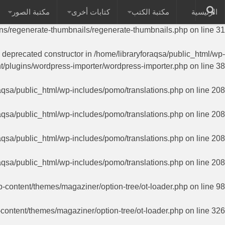
الرئيسية
مكتبة الكتب
كتابات أخرى
مكتبة الصور
on of PHP; RegenerateThumbnails has a deprecated constructor in
ins/regenerate-thumbnails/regenerate-thumbnails.php
on line
31
a deprecated constructor in
/home/libraryforaqsa/public_html/wp-
t/plugins/wordpress-importer/wordpress-importer.php
on line
38
aqsa/public_html/wp-includes/pomo/translations.php
on line
208
aqsa/public_html/wp-includes/pomo/translations.php
on line
208
aqsa/public_html/wp-includes/pomo/translations.php
on line
208
aqsa/public_html/wp-includes/pomo/translations.php
on line
208
p-content/themes/magaziner/option-tree/ot-loader.php
on line
98
-content/themes/magaziner/option-tree/ot-loader.php
on line
326