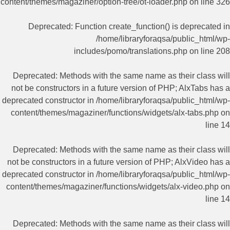
content/themes/magaziner/option-tree/ot-loader.php
on line
326
Deprecated
: Function create_function() is deprecated in
/home/libraryforaqsa/public_html/wp-
includes/pomo/translations.php
on line
208
Deprecated
: Methods with the same name as their class will
not be constructors in a future version of PHP; AlxTabs has a
deprecated constructor in
/home/libraryforaqsa/public_html/wp-
content/themes/magaziner/functions/widgets/alx-tabs.php
on
line
14
Deprecated
: Methods with the same name as their class will
not be constructors in a future version of PHP; AlxVideo has a
deprecated constructor in
/home/libraryforaqsa/public_html/wp-
content/themes/magaziner/functions/widgets/alx-video.php
on
line
14
Deprecated
: Methods with the same name as their class will