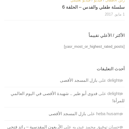
ركن الأطفال
/
فيديو
/
فيديو تعليمي
سلسلة طفلي والقدس – الحلقة 6
1 مايو, 2017
الأكثر / الأعلي تقييماً
[yasr_most_or_highest_rated_posts]
أحدث التعليقات
delight
على
بازل المسجد الأقصى
delight
على
فدوى أبو طير .. شهيدة الأقصى في اليوم العالمي
للمرأة!
heba husam
على
بازل المسجد الأقصى
حسان توفيق محمد عبدربه
على
الأربعون المقدسية – رائد فتحي