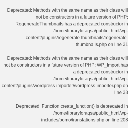
Deprecated
: Methods with the same name as their class will
not be constructors in a future version of PHP;
RegenerateThumbnails has a deprecated constructor in
/home/libraryforaqsa/public_html/wp-
content/plugins/regenerate-thumbnails/regenerate-
thumbnails.php
on line
31
Deprecated
: Methods with the same name as their class will
not be constructors in a future version of PHP; WP_Import has
a deprecated constructor in
/home/libraryforaqsa/public_html/wp-
content/plugins/wordpress-importer/wordpress-importer.php
on
line
38
Deprecated
: Function create_function() is deprecated in
/home/libraryforaqsa/public_html/wp-
includes/pomo/translations.php
on line
208