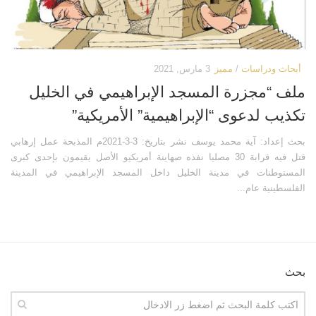
كتب أخرى
فيديوهات أخرى
العروض التقديمية
كتابات أخرى
مكتبة الصوتيات
أبحاث ودراسات
أبحاث ودراسات
/
مميز
3 مارس, 2021
قرآن
المطبوعات
ملف “مجزرة المسجد الإبراهيمي في الخليل
دروس علمية
مكتبة الصور
تكذيب لدعوى “الإبراهيمية” الأمريكية”
برامج إذاعية
صور المسجد الأقصى
بحث إعداد: آية محمد يوسف نشر بتاريخ: 3-3-2021م المذبحة عمل إرهابي
أناشيد
صور مدينة القدس
قتل فيه قرابة 30 مصليا نفذه صهاينة أمريكيو الأصل يقيمون بإحدى كبرى
متفرقات
صور ترميمات إسلامية
المستوطنات في مدينة الخليل داخل المسجد الإبراهيمي في المدينة
الفلسطينية عام...
ركن الأطفال
صور انتهاكات صهيونية
مكتبة الالعاب
خرائط ورسوم بيانية
قصص
تصاميم
فيديو
صور قديمة وأثرية
بحث
صور
صور أخرى
أخرى
مكتبة المرئيات