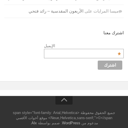
ميسا المرايات
على
الأربعون المقدسية – رائد فتحي
اشترك معنا
الإيميل
*
جميع الحقوق محفوظة <span style="font-family: Arial,Helvetica
Neue,Helvetica,sans-serif;">©</span> موقع أخوات الأقصي
مدعوم من
WordPress
. صمم بواسطة
Alx
.