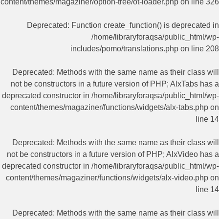
content/themes/magaziner/option-tree/ot-loader.php
on line
326
Deprecated
: Function create_function() is deprecated in
/home/libraryforaqsa/public_html/wp-
includes/pomo/translations.php
on line
208
Deprecated
: Methods with the same name as their class will
not be constructors in a future version of PHP; AlxTabs has a
deprecated constructor in
/home/libraryforaqsa/public_html/wp-
content/themes/magaziner/functions/widgets/alx-tabs.php
on
line
14
Deprecated
: Methods with the same name as their class will
not be constructors in a future version of PHP; AlxVideo has a
deprecated constructor in
/home/libraryforaqsa/public_html/wp-
content/themes/magaziner/functions/widgets/alx-video.php
on
line
14
Deprecated
: Methods with the same name as their class will