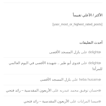
الأكثر / الأعلي تقييماً
[yasr_most_or_highest_rated_posts]
أحدث التعليقات
delight
على
بازل المسجد الأقصى
delight
على
فدوى أبو طير .. شهيدة الأقصى في اليوم العالمي
للمرأة!
heba husam
على
بازل المسجد الأقصى
حسان توفيق محمد عبدربه
على
الأربعون المقدسية – رائد فتحي
ميسا المرايات
على
الأربعون المقدسية – رائد فتحي