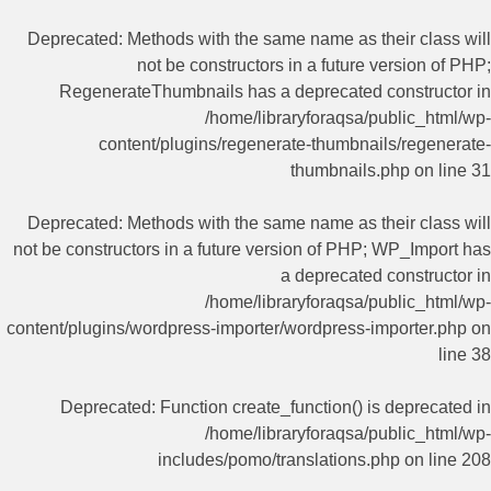
Deprecated
: Methods with the same name as their class will
not be constructors in a future version of PHP;
RegenerateThumbnails has a deprecated constructor in
/home/libraryforaqsa/public_html/wp-
content/plugins/regenerate-thumbnails/regenerate-
thumbnails.php
on line
31
Deprecated
: Methods with the same name as their class will
not be constructors in a future version of PHP; WP_Import has
a deprecated constructor in
/home/libraryforaqsa/public_html/wp-
content/plugins/wordpress-importer/wordpress-importer.php
on
line
38
Deprecated
: Function create_function() is deprecated in
/home/libraryforaqsa/public_html/wp-
includes/pomo/translations.php
on line
208