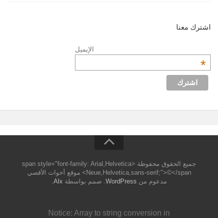
اشترك معنا
الإيميل
*
جميع الحقوق محفوظة <span style="font-family: Arial,Helvetica
Neue,Helvetica,sans-serif;">©</span> موقع أخوات الأقصي
مدعوم من
WordPress
. صمم بواسطة
Alx
.
Notice
: Array to string conversion in