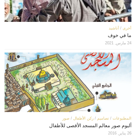
أخرى
/
أناشيد
ما في خوف
24 مارس, 2021
المطبوعات
/
تصاميم
/
ركن الأطفال
/
صور
ألبوم صور معالم المسجد الأقصى للأطفال
26 يناير, 2016