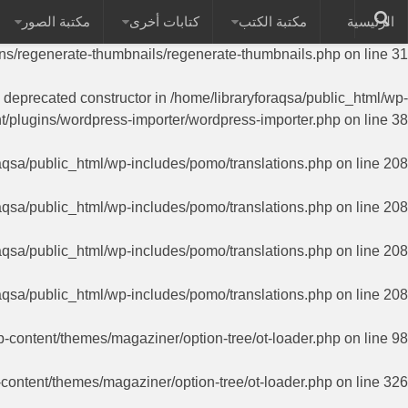
الرئيسية
مكتبة الكتب
كتابات أخرى
مكتبة الصور
on of PHP; RegenerateThumbnails has a deprecated constructor in
ins/regenerate-thumbnails/regenerate-thumbnails.php
on line
31
a deprecated constructor in
/home/libraryforaqsa/public_html/wp-
t/plugins/wordpress-importer/wordpress-importer.php
on line
38
aqsa/public_html/wp-includes/pomo/translations.php
on line
208
aqsa/public_html/wp-includes/pomo/translations.php
on line
208
aqsa/public_html/wp-includes/pomo/translations.php
on line
208
aqsa/public_html/wp-includes/pomo/translations.php
on line
208
p-content/themes/magaziner/option-tree/ot-loader.php
on line
98
-content/themes/magaziner/option-tree/ot-loader.php
on line
326