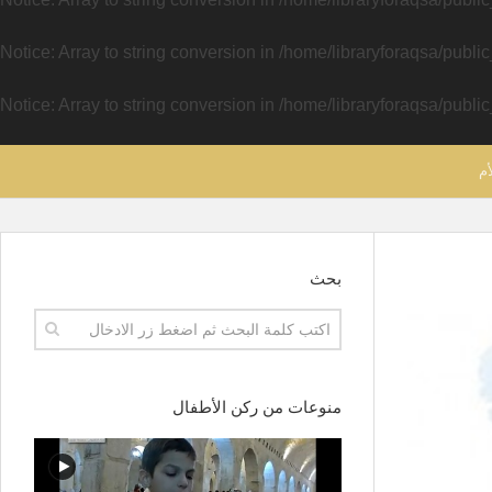
Notice
: Array to string conversion in
/home/libraryforaqsa/publi
Notice
: Array to string conversion in
/home/libraryforaqsa/publi
أم
بحث
منوعات من ركن الأطفال