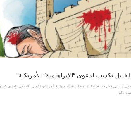
ليل تكذيب لدعوى “الإبراهيمية” الأمريكية”
بحث إعداد: آية محمد يوسف نشر بتاريخ: 3-3-2021م المذبحة عمل إرهابي قتل فيه قرابة 30 مصليا نفذه صهاينة أمريكيو الأصل
ية عام...