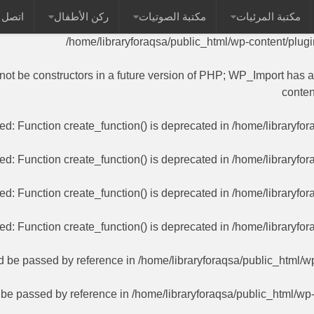
مكتبة المرئيات
مكتبة الصوتيات
ركن الأطفال
اتصل ب
 name as their class will not be constructors in a future versi
/home/libraryforaqsa/public_html/wp-content/plug
 not be constructors in a future version of PHP; WP_Import has 
conten
ted
: Function create_function() is deprecated in
/home/libraryfor
ted
: Function create_function() is deprecated in
/home/libraryfor
ted
: Function create_function() is deprecated in
/home/libraryfor
ted
: Function create_function() is deprecated in
/home/libraryfor
ld be passed by reference in
/home/libraryforaqsa/public_html/w
d be passed by reference in
/home/libraryforaqsa/public_html/wp