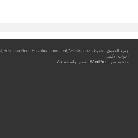
أخوات الأقصي
مدعوم من
WordPress
. صمم بواسطة
Alx
.