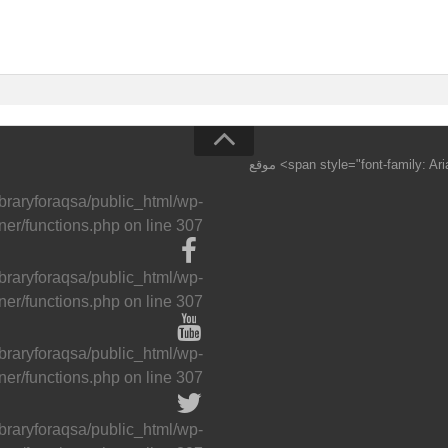
جميع الحقوق محفوظة <span style="font-family: Arial,Helvetica Neue,Helvetica,sans-serif;">©</span> موقع
ibraryforaqsa/public_html/wp-
ner/functions.php
on line
307
ibraryforaqsa/public_html/wp-
ner/functions.php
on line
307
ibraryforaqsa/public_html/wp-
ner/functions.php
on line
307
ibraryforaqsa/public_html/wp-