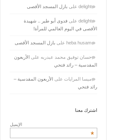
delight
على
بازل المسجد الأقصى
delight
على
فدوى أبو طير .. شهيدة
الأقصى في اليوم العالمي للمرأة!
heba husam
على
بازل المسجد الأقصى
حسان توفيق محمد عبدربه
على
الأربعون
المقدسية – رائد فتحي
ميسا المرايات
على
الأربعون المقدسية –
رائد فتحي
اشترك معنا
الإيميل
*