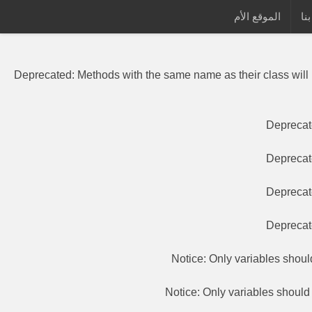
نا
الموقع الأم
Deprecated
: Methods with the same
Deprecated
: Methods with the same name as their class will
Depreca
Depreca
Depreca
Depreca
Notice
: Only variables shou
Notice
: Only variables shoul