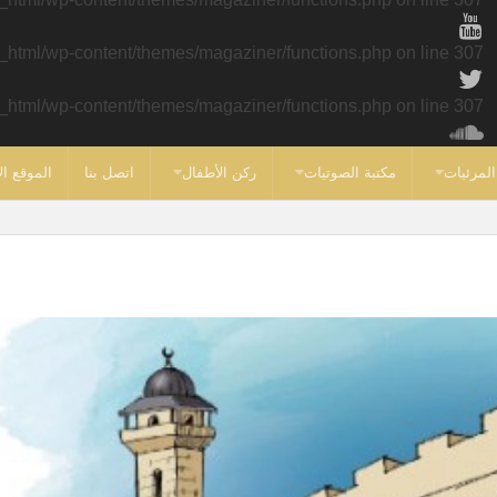
c_html/wp-content/themes/magaziner/functions.php
on line
307
c_html/wp-content/themes/magaziner/functions.php
on line
307
المرئيات
مكتبة الصوتيات
ركن الأطفال
اتصل بنا
الموقع ال