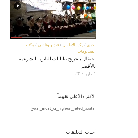
أخرى
/
ركن الأطفال
/
فيديو وثائقي
/
مكتبة
الفيديوهات
احتفال بتخريج طالبات الثانوية الشرعية
بالأقصى
1 مايو, 2017
الأكثر / الأعلي تقييماً
[yasr_most_or_highest_rated_posts]
أحدث التعليقات