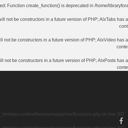
ted
: Function create_function() is deprecated in
/home/libraryfor
ill not be constructors in a future version of PHP; AlxTabs has 
cont
ll not be constructors in a future version of PHP; AlxVideo has 
conte
ll not be constructors in a future version of PHP; AlxPosts has 
conte
c_html/wp-content/themes/magaziner/functions.php
on line
307
c_html/wp-content/themes/magaziner/functions.php
on line
307