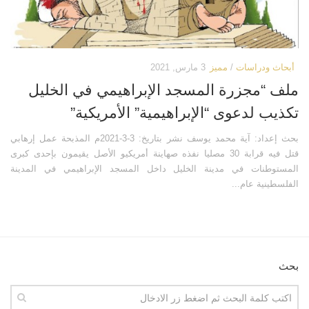
كتب أخرى
فيديوهات أخرى
العروض التقديمية
كتابات أخرى
مكتبة الصوتيات
أبحاث ودراسات
أبحاث ودراسات
/
مميز
3 مارس, 2021
قرآن
المطبوعات
ملف “مجزرة المسجد الإبراهيمي في الخليل
دروس علمية
مكتبة الصور
تكذيب لدعوى “الإبراهيمية” الأمريكية”
برامج إذاعية
صور المسجد الأقصى
بحث إعداد: آية محمد يوسف نشر بتاريخ: 3-3-2021م المذبحة عمل إرهابي
أناشيد
صور مدينة القدس
قتل فيه قرابة 30 مصليا نفذه صهاينة أمريكيو الأصل يقيمون بإحدى كبرى
متفرقات
صور ترميمات إسلامية
المستوطنات في مدينة الخليل داخل المسجد الإبراهيمي في المدينة
الفلسطينية عام...
ركن الأطفال
صور انتهاكات صهيونية
مكتبة الالعاب
خرائط ورسوم بيانية
قصص
تصاميم
فيديو
صور قديمة وأثرية
بحث
صور
صور أخرى
أخرى
مكتبة المرئيات