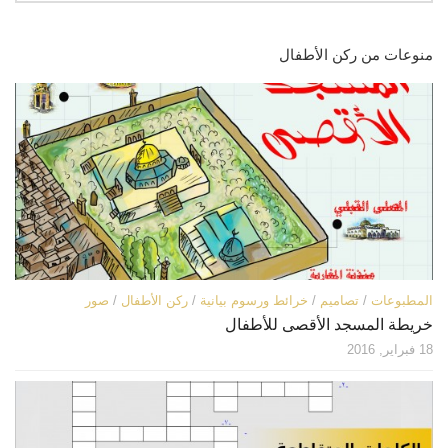
اتصل بنا
مكتبة الفيديوهات
منوعات من ركن الأطفال
الموقع الأم
فيديو وثائقي عن بيت المقدس
فيديو تعليمي عن بيت المقدس
فيديوهات أخرى
العروض التقديمية
مكتبة الصوتيات
قرآن
دروس علمية
المطبوعات
/
تصاميم
/
خرائط ورسوم بيانية
/
ركن الأطفال
/
صور
برامج إذاعية
خريطة المسجد الأقصى للأطفال
أناشيد
18 فبراير, 2016
متفرقات
ركن الأطفال
مكتبة الالعاب