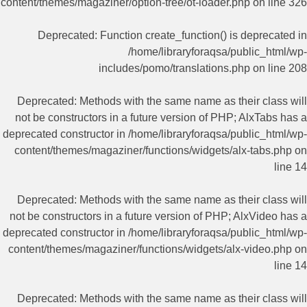
content/themes/magaziner/option-tree/ot-loader.php
on line
326
Deprecated
: Function create_function() is deprecated in
/home/libraryforaqsa/public_html/wp-
includes/pomo/translations.php
on line
208
Deprecated
: Methods with the same name as their class will
not be constructors in a future version of PHP; AlxTabs has a
deprecated constructor in
/home/libraryforaqsa/public_html/wp-
content/themes/magaziner/functions/widgets/alx-tabs.php
on
line
14
Deprecated
: Methods with the same name as their class will
not be constructors in a future version of PHP; AlxVideo has a
deprecated constructor in
/home/libraryforaqsa/public_html/wp-
content/themes/magaziner/functions/widgets/alx-video.php
on
line
14
Deprecated
: Methods with the same name as their class will