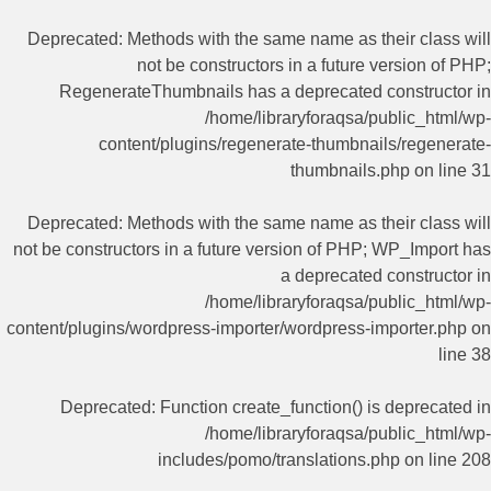
Deprecated
: Methods with the same name as their class will
not be constructors in a future version of PHP;
RegenerateThumbnails has a deprecated constructor in
/home/libraryforaqsa/public_html/wp-
content/plugins/regenerate-thumbnails/regenerate-
thumbnails.php
on line
31
Deprecated
: Methods with the same name as their class will
not be constructors in a future version of PHP; WP_Import has
a deprecated constructor in
/home/libraryforaqsa/public_html/wp-
content/plugins/wordpress-importer/wordpress-importer.php
on
line
38
Deprecated
: Function create_function() is deprecated in
/home/libraryforaqsa/public_html/wp-
includes/pomo/translations.php
on line
208