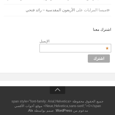
ميسا المرايات
على
الأربعون المقدسية – رائد فتحي
اشترك معنا
الإيميل
*
جميع الحقوق محفوظة <span style="font-family: Arial,Helvetica
Neue,Helvetica,sans-serif;">©</span> موقع أخوات الأقصي
مدعوم من
WordPress
. صمم بواسطة
Alx
.