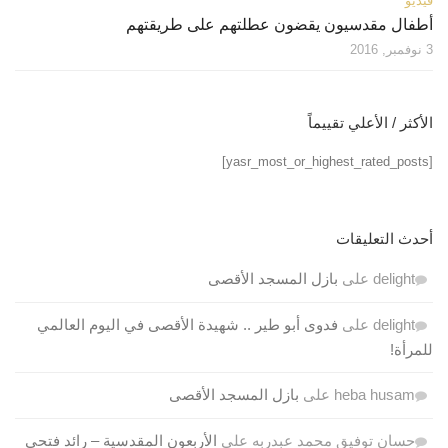
فيديو
أطفال مقدسيون يقضون عطلتهم على طريقتهم
3 نوفمبر, 2016
الأكثر / الأعلي تقييماً
[yasr_most_or_highest_rated_posts]
أحدث التعليقات
delight
على
بازل المسجد الأقصى
delight
على
فدوى أبو طير .. شهيدة الأقصى في اليوم العالمي
للمرأة!
heba husam
على
بازل المسجد الأقصى
حسان توفيق محمد عبدربه
على
الأربعون المقدسية – رائد فتحي