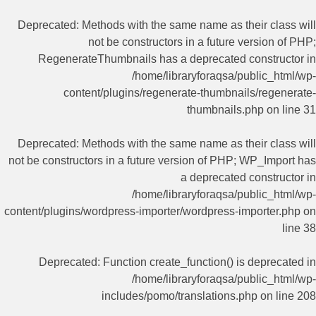
Deprecated
: Methods with the same name as their class will
not be constructors in a future version of PHP;
RegenerateThumbnails has a deprecated constructor in
/home/libraryforaqsa/public_html/wp-
content/plugins/regenerate-thumbnails/regenerate-
thumbnails.php
on line
31
Deprecated
: Methods with the same name as their class will
not be constructors in a future version of PHP; WP_Import has
a deprecated constructor in
/home/libraryforaqsa/public_html/wp-
content/plugins/wordpress-importer/wordpress-importer.php
on
line
38
Deprecated
: Function create_function() is deprecated in
/home/libraryforaqsa/public_html/wp-
includes/pomo/translations.php
on line
208