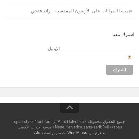
ميسا المرايات
على
الأربعون المقدسية – رائد فتحي
اشترك معنا
الإيميل
*
جميع الحقوق محفوظة <span style="font-family: Arial,Helvetica
Neue,Helvetica,sans-serif;">©</span> موقع أخوات الأقصي
مدعوم من
WordPress
. صمم بواسطة
Alx
.