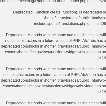
content/themes/magaziner/option-tree/ot-loader.php
on line
326
Deprecated
: Function create_function() is deprecated in
/home/libraryforaqsa/public_html/wp-
includes/pomo/translations.php
on line
208
Deprecated
: Methods with the same name as their class will
not be constructors in a future version of PHP; AlxTabs has a
deprecated constructor in
/home/libraryforaqsa/public_html/wp-
content/themes/magaziner/functions/widgets/alx-tabs.php
on
line
14
Deprecated
: Methods with the same name as their class will
not be constructors in a future version of PHP; AlxVideo has a
deprecated constructor in
/home/libraryforaqsa/public_html/wp-
content/themes/magaziner/functions/widgets/alx-video.php
on
line
14
Deprecated
: Methods with the same name as their class will