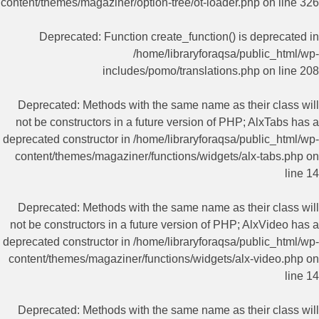
content/themes/magaziner/option-tree/ot-loader.php
on line
326
Deprecated
: Function create_function() is deprecated in
/home/libraryforaqsa/public_html/wp-
includes/pomo/translations.php
on line
208
Deprecated
: Methods with the same name as their class will
not be constructors in a future version of PHP; AlxTabs has a
deprecated constructor in
/home/libraryforaqsa/public_html/wp-
content/themes/magaziner/functions/widgets/alx-tabs.php
on
line
14
Deprecated
: Methods with the same name as their class will
not be constructors in a future version of PHP; AlxVideo has a
deprecated constructor in
/home/libraryforaqsa/public_html/wp-
content/themes/magaziner/functions/widgets/alx-video.php
on
line
14
Deprecated
: Methods with the same name as their class will