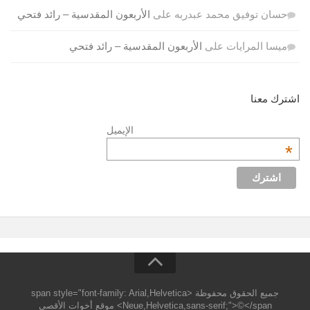
حسان توفيق محمد عبدربه
على
الأربعون المقدسية – رائد فتحي
ميسا المرايات
على
الأربعون المقدسية – رائد فتحي
اشترك معنا
الإيميل
*
جميع الحقوق محفوظة <span style="font-family: Arial,Helvetica
Neue,Helvetica,sans-serif;">©</span> موقع أخوات الأقصي