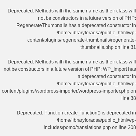
Deprecated
: Methods with the same name as their class will
not be constructors in a future version of PHP;
RegenerateThumbnails has a deprecated constructor in
/home/libraryforaqsa/public_html/wp-
content/plugins/regenerate-thumbnails/regenerate-
thumbnails.php
on line
31
Deprecated
: Methods with the same name as their class will
not be constructors in a future version of PHP; WP_Import has
a deprecated constructor in
/home/libraryforaqsa/public_html/wp-
content/plugins/wordpress-importer/wordpress-importer.php
on
line
38
Deprecated
: Function create_function() is deprecated in
/home/libraryforaqsa/public_html/wp-
includes/pomo/translations.php
on line
208