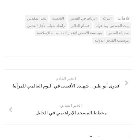
اتصل بنا
مكتبة الفيديوهات
علامات:
البركة
الرباط في القدس
القدسية
بيت المقدس
الموقع الأم
فيديو وثائقي عن بيت المقدس
بيت المقدس وما حوله
حسام الغالي
رابطة شباب لأجل القدس
فيديو تعليمي عن بيت المقدس
سفراء القدس
مؤسسة الأقصى لإعمار المقدسات الإسلامية
فيديوهات أخرى
مؤسسة القدس الدولية
العروض التقديمية
مكتبة الصوتيات
قرآن
الخبر القادم
دروس علمية
فدوى أبو طير .. شهيدة الأقصى في اليوم العالمي للمرأة!
برامج إذاعية
أناشيد
الخبر السابق
متفرقات
مخطط المسجد الإبراهيمي في الخليل
ركن الأطفال
مكتبة الالعاب