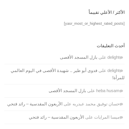
الأكثر / الأعلي تقييماً
[yasr_most_or_highest_rated_posts]
أحدث التعليقات
delight
على
بازل المسجد الأقصى
delight
على
فدوى أبو طير .. شهيدة الأقصى في اليوم العالمي
للمرأة!
heba husam
على
بازل المسجد الأقصى
حسان توفيق محمد عبدربه
على
الأربعون المقدسية – رائد فتحي
ميسا المرايات
على
الأربعون المقدسية – رائد فتحي