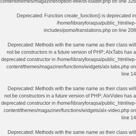
content/themes/magaziner/option-tree/ot-loader.php
on line
326
Deprecated
: Function create_function() is deprecated in
/home/libraryforaqsa/public_html/wp-
includes/pomo/translations.php
on line
208
Deprecated
: Methods with the same name as their class will
not be constructors in a future version of PHP; AlxTabs has a
deprecated constructor in
/home/libraryforaqsa/public_html/wp-
content/themes/magaziner/functions/widgets/alx-tabs.php
on
line
14
Deprecated
: Methods with the same name as their class will
not be constructors in a future version of PHP; AlxVideo has a
deprecated constructor in
/home/libraryforaqsa/public_html/wp-
content/themes/magaziner/functions/widgets/alx-video.php
on
line
14
Deprecated
: Methods with the same name as their class will