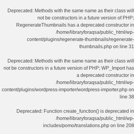
Deprecated
: Methods with the same name as their class will
not be constructors in a future version of PHP;
RegenerateThumbnails has a deprecated constructor in
/home/libraryforaqsa/public_html/wp-
content/plugins/regenerate-thumbnails/regenerate-
thumbnails.php
on line
31
Deprecated
: Methods with the same name as their class will
not be constructors in a future version of PHP; WP_Import has
a deprecated constructor in
/home/libraryforaqsa/public_html/wp-
content/plugins/wordpress-importer/wordpress-importer.php
on
line
38
Deprecated
: Function create_function() is deprecated in
/home/libraryforaqsa/public_html/wp-
includes/pomo/translations.php
on line
208