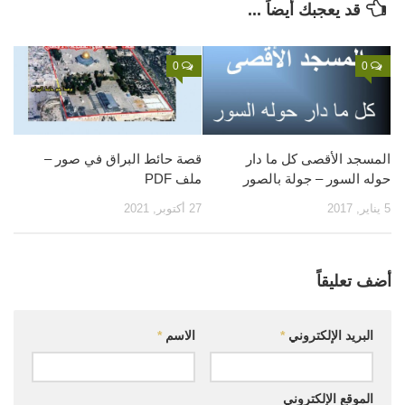
قد يعجبك أيضاً ...
قصص
فيديو
0
0
صور
أخرى
اتصل بنا
المسجد الأقصى كل ما دار
قصة حائط البراق في صور –
الموقع الأم
حوله السور – جولة بالصور
ملف PDF
5 يناير, 2017
27 أكتوبر, 2021
أضف تعليقاً
البريد الإلكتروني
*
الاسم
*
الموقع الإلكتروني