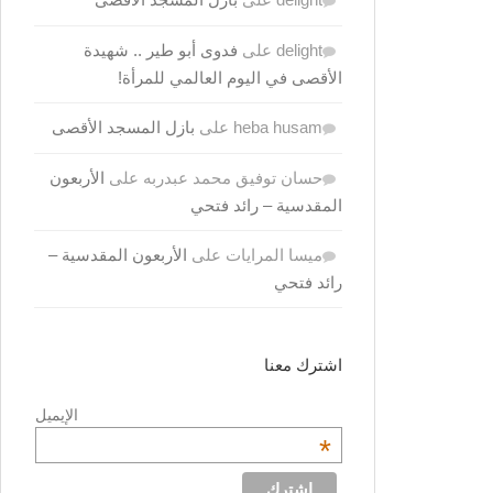
delight
على
فدوى أبو طير .. شهيدة
الأقصى في اليوم العالمي للمرأة!
heba husam
على
بازل المسجد الأقصى
حسان توفيق محمد عبدربه
على
الأربعون
المقدسية – رائد فتحي
ميسا المرايات
على
الأربعون المقدسية –
رائد فتحي
اشترك معنا
الإيميل
*