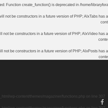
ted
: Function create_function() is deprecated in
/home/libraryfor
ill not be constructors in a future version of PHP; AlxTabs has 
cont
ll not be constructors in a future version of PHP; AlxVideo has 
conte
ll not be constructors in a future version of PHP; AlxPosts has 
conte
c_html/wp-content/themes/magaziner/functions.php
on line
307
c_html/wp-content/themes/magaziner/functions.php
on line
307