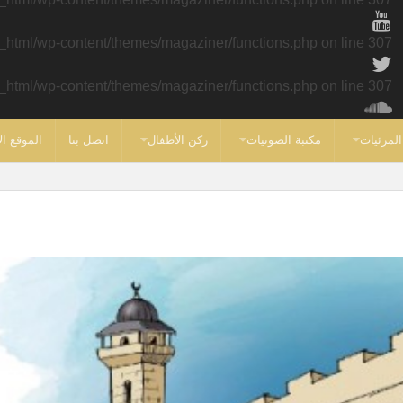
c_html/wp-content/themes/magaziner/functions.php
on line
307
c_html/wp-content/themes/magaziner/functions.php
on line
307
المرئيات
مكتبة الصوتيات
ركن الأطفال
اتصل بنا
الموقع ال