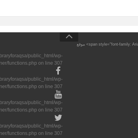
جميع الحقوق محفوظة <span style="font-family: Arial,Helvetica Neue,Helvetica,sans-serif;">©</span> موقع
ibraryforaqsa/public_html/wp-
ner/functions.php
on line
307
ibraryforaqsa/public_html/wp-
ner/functions.php
on line
307
ibraryforaqsa/public_html/wp-
ner/functions.php
on line
307
ibraryforaqsa/public_html/wp-
ner/functions.php
on line
307