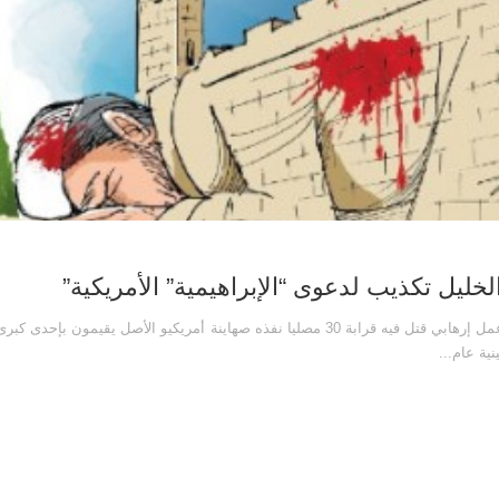
ليل تكذيب لدعوى “الإبراهيمية” الأمريكية”
بحث إعداد: آية محمد يوسف نشر بتاريخ: 3-3-2021م المذبحة عمل إرهابي قتل فيه قرابة 30 مصليا نفذه صهاينة أمريكيو الأصل
ية عام...