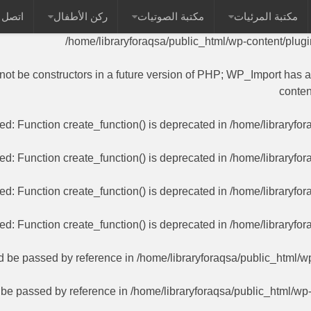
مكتبة المرئيات
مكتبة الصوتيات
ركن الأطفال
اتصل ب
 name as their class will not be constructors in a future versi
/home/libraryforaqsa/public_html/wp-content/plug
 not be constructors in a future version of PHP; WP_Import has 
conten
ted
: Function create_function() is deprecated in
/home/libraryfor
ted
: Function create_function() is deprecated in
/home/libraryfor
ted
: Function create_function() is deprecated in
/home/libraryfor
ted
: Function create_function() is deprecated in
/home/libraryfor
ld be passed by reference in
/home/libraryforaqsa/public_html/w
d be passed by reference in
/home/libraryforaqsa/public_html/wp