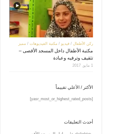
ركن الأطفال
/
فيديو
/
مكتبة الفيديوهات
/
مميز
مكتبة الأطفال داخل المسجد الأقصى –
تثقيف وترفيه وعبادة
1 مايو, 2017
الأكثر / الأعلي تقييماً
[yasr_most_or_highest_rated_posts]
أحدث التعليقات
delight
على
بازل المسجد الأقصى