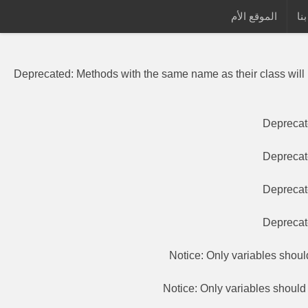
نا
الموقع الأم
Deprecated
: Methods with the same
Deprecated
: Methods with the same name as their class will
Depreca
Depreca
Depreca
Depreca
Notice
: Only variables shou
Notice
: Only variables shoul