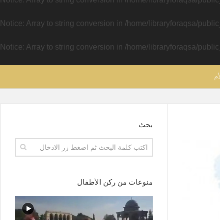
Notice
: Array to string conversion in
/home/libraryforaqsa/publi
Notice
: Array to string conversion in
/home/libraryforaqsa/publi
أم
بحث
منوعات من ركن الأطفال