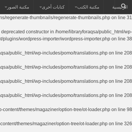
الرئيسية
مكتبة الكتب
كتابات أخرى
مكتبة الصور
on of PHP; RegenerateThumbnails has a deprecated constructor in
ins/regenerate-thumbnails/regenerate-thumbnails.php
on line
31
a deprecated constructor in
/home/libraryforaqsa/public_html/wp-
t/plugins/wordpress-importer/wordpress-importer.php
on line
38
aqsa/public_html/wp-includes/pomo/translations.php
on line
208
aqsa/public_html/wp-includes/pomo/translations.php
on line
208
aqsa/public_html/wp-includes/pomo/translations.php
on line
208
aqsa/public_html/wp-includes/pomo/translations.php
on line
208
p-content/themes/magaziner/option-tree/ot-loader.php
on line
98
-content/themes/magaziner/option-tree/ot-loader.php
on line
326