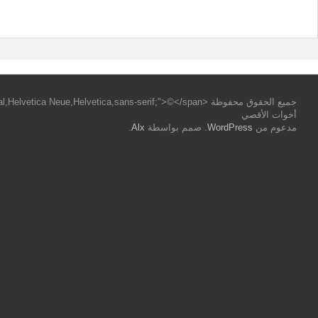
أخوات الأقصي
مدعوم من
WordPress
. صمم بواسطة
Alx
.