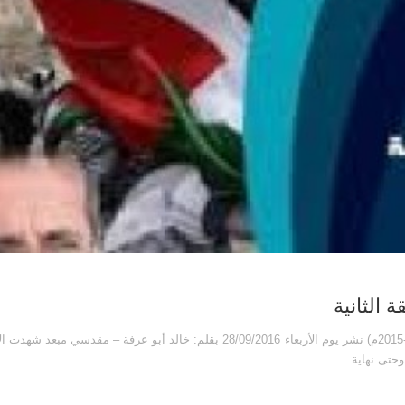
(الحلقة الثانية) مقاومة الفلسطينيين في الانتفاضة الثالثة (2014-2015م) نشر يوم الأربعاء 28/09/2016 بقلم: خالد أبو عرفة