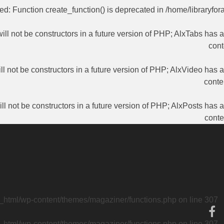
ted
: Function create_function() is deprecated in
/home/libraryfor
ill not be constructors in a future version of PHP; AlxTabs has 
cont
ll not be constructors in a future version of PHP; AlxVideo has 
conte
ll not be constructors in a future version of PHP; AlxPosts has 
conte
c_html/wp-content/themes/magaziner/functions.php
on line
307
c_html/wp-content/themes/magaziner/functions.php
on line
307