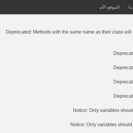
نا
الموقع الأم
Deprecated
: Methods with the same
Deprecated
: Methods with the same name as their class will
Depreca
Depreca
Depreca
Depreca
Notice
: Only variables shou
Notice
: Only variables shoul