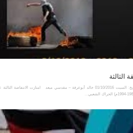
(الحلقة الثالثة) سمات وخصائص الانتفاضة الثالثة نشرت بتاريخ: السبت 01/10/2016 خالد أبوعرفة – مقدسي مبعد امتازت الانت