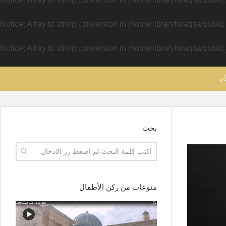
Notice
: Array to string conversion in
/home/libraryforaqsa/publi
Notice
: Array to string conversion in
/home/libraryforaqsa/publi
أم
بحث
منوعات من ركن الأطفال