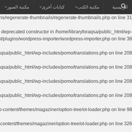
الرئيسية
مكتبة الكتب
كتابات أخرى
مكتبة الصور
on of PHP; RegenerateThumbnails has a deprecated constructor in
ins/regenerate-thumbnails/regenerate-thumbnails.php
on line
31
a deprecated constructor in
/home/libraryforaqsa/public_html/wp-
t/plugins/wordpress-importer/wordpress-importer.php
on line
38
aqsa/public_html/wp-includes/pomo/translations.php
on line
208
aqsa/public_html/wp-includes/pomo/translations.php
on line
208
aqsa/public_html/wp-includes/pomo/translations.php
on line
208
aqsa/public_html/wp-includes/pomo/translations.php
on line
208
p-content/themes/magaziner/option-tree/ot-loader.php
on line
98
-content/themes/magaziner/option-tree/ot-loader.php
on line
326