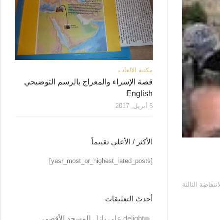
مكتبة الالعاب
قصة الإسراء والمعراج بالرسم التوضيحي
English
6 أبريل, 2017
الأكثر / الأعلي تقييماً
[yasr_most_or_highest_rated_posts]
 – مقدسي مبعد شهدت الانتفاضة الثالثة
أحدث التعليقات
delight
على
بازل المسجد الأقصى