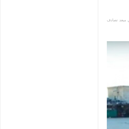
23/09/ بقلم: خالد أبوعرفة – مقدسي مبعد تصادف