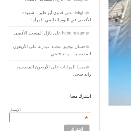
delight
على
فدوى أبو طير .. شهيدة
الأقصى في اليوم العالمي للمرأة!
heba husam
على
بازل المسجد الأقصى
حسان توفيق محمد عبدربه
على
الأربعون
المقدسية – رائد فتحي
ميسا المرايات
على
الأربعون المقدسية –
رائد فتحي
اشترك معنا
الإيميل
*