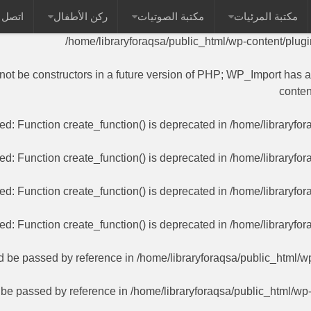
مكتبة المرئيات
مكتبة الصوتيات
ركن الأطفال
اتصل ب
 name as their class will not be constructors in a future versi
/home/libraryforaqsa/public_html/wp-content/plug
 not be constructors in a future version of PHP; WP_Import has 
conten
ted
: Function create_function() is deprecated in
/home/libraryfor
ted
: Function create_function() is deprecated in
/home/libraryfor
ted
: Function create_function() is deprecated in
/home/libraryfor
ted
: Function create_function() is deprecated in
/home/libraryfor
ld be passed by reference in
/home/libraryforaqsa/public_html/w
d be passed by reference in
/home/libraryforaqsa/public_html/wp