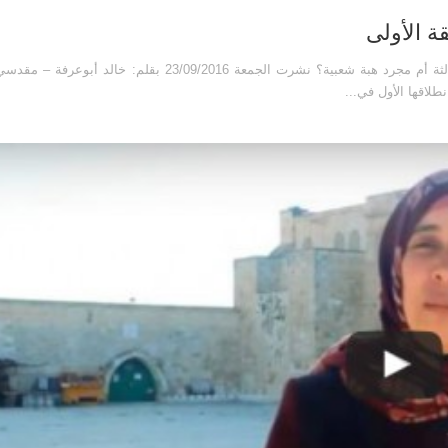
(الحلقة الأولى) أحداث عامي 2014-2016، هل كانت انتفاضة ثالثة أم مجرد هبة شعبية؟ نشرت الجمعة 2016
لاقها الأول في...