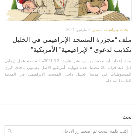
كتب أخرى
فيديوهات أخرى
العروض التقديمية
كتابات أخرى
مكتبة الصوتيات
أبحاث ودراسات
أبحاث ودراسات
/
مميز
3 مارس, 2021
قرآن
المطبوعات
ملف “مجزرة المسجد الإبراهيمي في الخليل
دروس علمية
مكتبة الصور
تكذيب لدعوى “الإبراهيمية” الأمريكية”
برامج إذاعية
صور المسجد الأقصى
بحث إعداد: آية محمد يوسف نشر بتاريخ: 3-3-2021م المذبحة عمل إرهابي
أناشيد
صور مدينة القدس
قتل فيه قرابة 30 مصليا نفذه صهاينة أمريكيو الأصل يقيمون بإحدى كبرى
متفرقات
صور ترميمات إسلامية
المستوطنات في مدينة الخليل داخل المسجد الإبراهيمي في المدينة
الفلسطينية عام...
ركن الأطفال
صور انتهاكات صهيونية
مكتبة الالعاب
خرائط ورسوم بيانية
قصص
تصاميم
فيديو
صور قديمة وأثرية
بحث
صور
صور أخرى
أخرى
مكتبة المرئيات