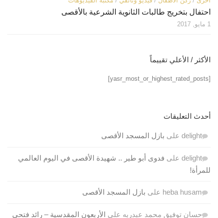
أخرى
/
ركن الأطفال
/
فيديو وثائقي
/
مكتبة الفيديوهات
احتفال بتخريج طالبات الثانوية الشرعية بالأقصى
1 مايو, 2017
الأكثر / الأعلي تقييماً
[yasr_most_or_highest_rated_posts]
أحدث التعليقات
delight
على
بازل المسجد الأقصى
delight
على
فدوى أبو طير .. شهيدة الأقصى في اليوم العالمي
للمرأة!
heba husam
على
بازل المسجد الأقصى
حسان توفيق محمد عبدربه
على
الأربعون المقدسية – رائد فتحي