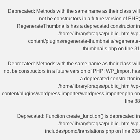
Deprecated
: Methods with the same name as their class will
not be constructors in a future version of PHP;
RegenerateThumbnails has a deprecated constructor in
/home/libraryforaqsa/public_html/wp-
content/plugins/regenerate-thumbnails/regenerate-
thumbnails.php
on line
31
Deprecated
: Methods with the same name as their class will
not be constructors in a future version of PHP; WP_Import has
a deprecated constructor in
/home/libraryforaqsa/public_html/wp-
content/plugins/wordpress-importer/wordpress-importer.php
on
line
38
Deprecated
: Function create_function() is deprecated in
/home/libraryforaqsa/public_html/wp-
includes/pomo/translations.php
on line
208