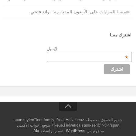
ميسا المرايات
على
الأربعون المقدسية – رائد فتحي
اشترك معنا
الإيميل
*
جميع الحقوق محفوظة <span style="font-family: Arial,Helvetica
Neue,Helvetica,sans-serif;">©</span> موقع أخوات الأقصي
مدعوم من
WordPress
. صمم بواسطة
Alx
.