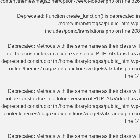
content/themes/magaziner/option-tree/ot-loader.php
on line
326
Deprecated
: Function create_function() is deprecated in
/home/libraryforaqsa/public_html/wp-
includes/pomo/translations.php
on line
208
Deprecated
: Methods with the same name as their class will
not be constructors in a future version of PHP; AlxTabs has a
deprecated constructor in
/home/libraryforaqsa/public_html/wp-
content/themes/magaziner/functions/widgets/alx-tabs.php
on
line
14
Deprecated
: Methods with the same name as their class will
not be constructors in a future version of PHP; AlxVideo has a
deprecated constructor in
/home/libraryforaqsa/public_html/wp-
content/themes/magaziner/functions/widgets/alx-video.php
on
line
14
Deprecated
: Methods with the same name as their class will