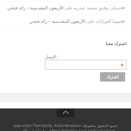
حسان توفيق محمد عبدربه
على
الأربعون المقدسية – رائد فتحي
ميسا المرايات
على
الأربعون المقدسية – رائد فتحي
اشترك معنا
الإيميل
*
جميع الحقوق محفوظة <span style="font-family: Arial,Helvetica
Neue,Helvetica,sans-serif;">©</span> موقع أخوات الأقصي