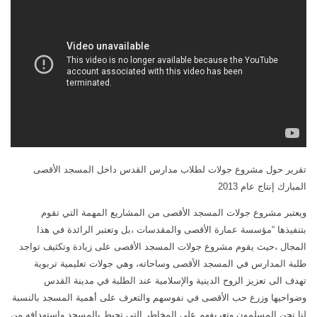
كتب أخرى
فيديوهات أخرى
العروض التقديمية
كتابات أخرى
مكتبة الصوتيات
أبحاث ودراسات
قرآن
المطبوعات
دروس علمية
مكتبة الصور
برامج إذاعية
صور المسجد الأقصى
أناشيد
صور مدينة القدس
متفرقات
تقرير حول مشروع جولات لطلاب مدارس القدس داخل المسجد الأقصى
صور ترميمات إسلامية
المبارك إنتاج عام 2013
ركن الأطفال
صور انتهاكات صهيونية
ويعتبر مشروع جولات المسجد الأقصى من المشاريع المهمة التي تقوم
مكتبة الالعاب
خرائط ورسوم بيانية
بتنفيذها “مؤسسة عمارة الأقصى والمقدسات ،بل وتعتبر الرائدة في هذا
قصص
تصاميم
المجال ،حيث يقوم مشروع جولات المسجد الأقصى على زيادة وتكثيف تواجد
طلبة المدارس في المسجد الأقصى وساحاته، وهي جولات تعليمية تربوية
فيديو
صور قديمة وأثرية
تهدف الى تعزيز الروح الدينية والإسلامية عند الطلبة في مدينة القدس
صور
صور أخرى
وضواحيها وزرع حب الأقصى في نفوسهم والتعرف على أهمية المسجد بالنسبة
أخرى
مكتبة المرئيات
لنا نحن المسلمون وتعريفهم على المخاطر التي تحيط بالمسجد واستهدافه من