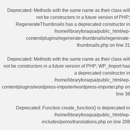
Deprecated
: Methods with the same name as their class will
not be constructors in a future version of PHP;
RegenerateThumbnails has a deprecated constructor in
/home/libraryforaqsa/public_html/wp-
content/plugins/regenerate-thumbnails/regenerate-
thumbnails.php
on line
31
Deprecated
: Methods with the same name as their class will
not be constructors in a future version of PHP; WP_Import has
a deprecated constructor in
/home/libraryforaqsa/public_html/wp-
content/plugins/wordpress-importer/wordpress-importer.php
on
line
38
Deprecated
: Function create_function() is deprecated in
/home/libraryforaqsa/public_html/wp-
includes/pomo/translations.php
on line
208