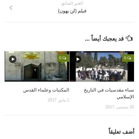
الخبر السابق
قصص
فيلم (لن يهون)
فيديو
صور
أخرى
قد يعجبك أيضاً ...
اتصل بنا
0
0
الموقع الأم
نساء مقدسيات في التاريخ
المكتبات وعلماء القدس
الإسلامي
1 مايو, 2017
26 سبتمبر, 2017
أضف تعليقاً