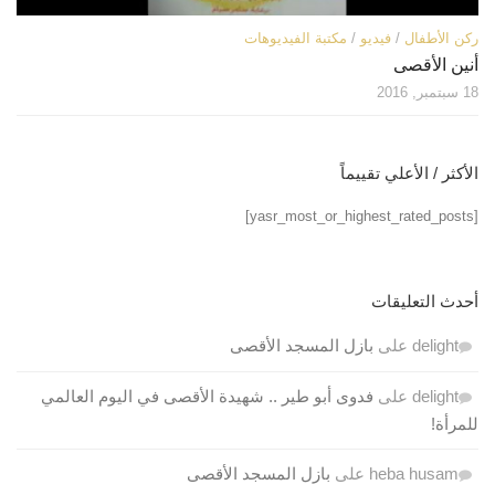
ركن الأطفال
/
فيديو
/
مكتبة الفيديوهات
أنين الأقصى
18 سبتمبر, 2016
الأكثر / الأعلي تقييماً
[yasr_most_or_highest_rated_posts]
أحدث التعليقات
delight
على
بازل المسجد الأقصى
delight
على
فدوى أبو طير .. شهيدة الأقصى في اليوم العالمي
للمرأة!
heba husam
على
بازل المسجد الأقصى