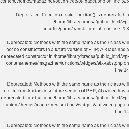
content/themes/magaziner/option-tree/ot-loader.php
on line
326
Deprecated
: Function create_function() is deprecated in
/home/libraryforaqsa/public_html/wp-
includes/pomo/translations.php
on line
208
Deprecated
: Methods with the same name as their class will
not be constructors in a future version of PHP; AlxTabs has a
deprecated constructor in
/home/libraryforaqsa/public_html/wp-
content/themes/magaziner/functions/widgets/alx-tabs.php
on
line
14
Deprecated
: Methods with the same name as their class will
not be constructors in a future version of PHP; AlxVideo has a
deprecated constructor in
/home/libraryforaqsa/public_html/wp-
content/themes/magaziner/functions/widgets/alx-video.php
on
line
14
Deprecated
: Methods with the same name as their class will