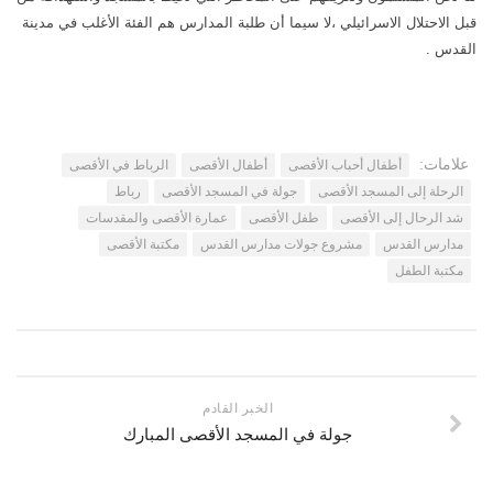
قبل الاحتلال الاسرائيلي ،لا سيما أن طلبة المدارس هم الفئة الأغلب في مدينة
اتصل بنا
مكتبة الفيديوهات
القدس .
الموقع الأم
فيديو وثائقي عن بيت المقدس
فيديو تعليمي عن بيت المقدس
فيديوهات أخرى
علامات:
أطفال أحباب الأقصى
أطفال الأقصى
الرباط في الأقصى
العروض التقديمية
الرحلة إلى المسجد الأقصى
جولة في المسجد الأقصى
رباط
شد الرحال إلى الأقصى
طفل الأقصى
عمارة الأقصى والمقدسات
مكتبة الصوتيات
مدارس القدس
مشروع جولات مدارس القدس
مكتبة الأقصى
قرآن
مكتبة الطفل
دروس علمية
برامج إذاعية
أناشيد
متفرقات
الخبر القادم
جولة في المسجد الأقصى المبارك
ركن الأطفال
مكتبة الالعاب