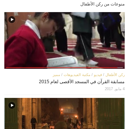
منوعات من ركن الأطفال
قصص
فيديو
صور
أخرى
اتصل بنا
الموقع الأم
ركن الأطفال
/
فيديو
/
مكتبة الفيديوهات
/
مميز
مسابقة القرآن في المسجد الأقصى لعام 2015
4 مايو, 2017