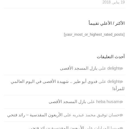
19 يناير, 2018
الأكثر / الأعلي تقييماً
[yasr_most_or_highest_rated_posts]
أحدث التعليقات
delight
على
بازل المسجد الأقصى
delight
على
فدوى أبو طير .. شهيدة الأقصى في اليوم العالمي
للمرأة!
heba husam
على
بازل المسجد الأقصى
حسان توفيق محمد عبدربه
على
الأربعون المقدسية – رائد فتحي
ميسا المرايات
على
الأربعون المقدسية – رائد فتحي