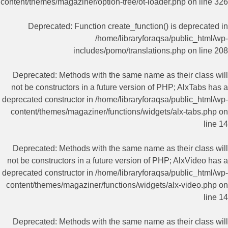
content/themes/magaziner/option-tree/ot-loader.php
on line
326
Deprecated
: Function create_function() is deprecated in
/home/libraryforaqsa/public_html/wp-
includes/pomo/translations.php
on line
208
Deprecated
: Methods with the same name as their class will
not be constructors in a future version of PHP; AlxTabs has a
deprecated constructor in
/home/libraryforaqsa/public_html/wp-
content/themes/magaziner/functions/widgets/alx-tabs.php
on
line
14
Deprecated
: Methods with the same name as their class will
not be constructors in a future version of PHP; AlxVideo has a
deprecated constructor in
/home/libraryforaqsa/public_html/wp-
content/themes/magaziner/functions/widgets/alx-video.php
on
line
14
Deprecated
: Methods with the same name as their class will