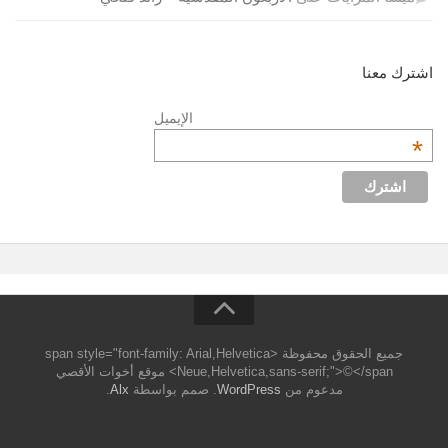
اشترك معنا
الإيميل
*
جميع الحقوق محفوظة <span style="font-family: Arial,Helvetica
Neue,Helvetica,sans-serif;">©</span> موقع أخوات الأقصي
مدعوم من
WordPress
. صمم بواسطة
Alx
.