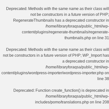
Deprecated
: Methods with the same name as their class will
not be constructors in a future version of PHP;
RegenerateThumbnails has a deprecated constructor in
/home/libraryforaqsa/public_html/wp-
content/plugins/regenerate-thumbnails/regenerate-
thumbnails.php
on line
31
Deprecated
: Methods with the same name as their class will
not be constructors in a future version of PHP; WP_Import has
a deprecated constructor in
/home/libraryforaqsa/public_html/wp-
content/plugins/wordpress-importer/wordpress-importer.php
on
line
38
Deprecated
: Function create_function() is deprecated in
/home/libraryforaqsa/public_html/wp-
includes/pomo/translations.php
on line
208